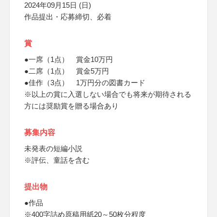
2024年09月15日 (日)
作品提出・応募締切、必着
賞
●一席（1点） 賞金10万円
●二席（1点） 賞金5万円
●佳作（3点） 1万円分の図書カード
※以上の賞に入選しない場合でも将来が期待される
方には奨励賞を贈る場合あり
募集内容
未発表の短編小説
※評伝、童話を含む
提出物
●作品
※400字詰め原稿用紙20～50枚分程度