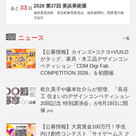
2026 第37回 美浜美術展
33
あと
日
福井県美浜町、美浜町教育委員会、福井新聞社、関西電力株
式会社
ニュース
一覧
【公募情報】カインズ×コクヨ×VUILD
がタッグ、家具・木工品デザインコン
ペティション「CDM Digi Fab
COMPETITION 2026」を初開催
乾久美子や藤本壮介らが登壇、「長谷
工 住まいのデザインコンペティション
20回記念 特別講演会」が8月19日に開
催
[PR]
【公募情報】大賞賞金100万円！学生
向け創作コンテスト「サイゲームス ク