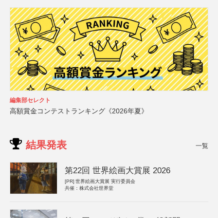
編集部セレクト
高額賞金コンテストランキング《2026年夏》
結果発表
一覧
第22回 世界絵画大賞展 2026
[PR]
世界絵画大賞展 実行委員会
共催：株式会社世界堂