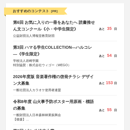
おすすめのコンテスト
[PR]
第6回 お気に入りの一冊をあなたへ 読書推せ
35
ん文コンクール《小・中学生限定》
あと
日
公益財団法人博報堂教育財団
第3回 ハマる学生COLLECTION―ハルコレ
―《学生限定》
54
あと
日
学校法人岩崎学園
特別協賛：株式会社ウィゴー（WEGO）
2026年度版 音楽著作権の啓発チラシ デザイ
153
ン大募集
あと
日
一般社団法人カラオケ使用者連盟
令和8年度 山火事予防ポスター用原画・標語
の募集
55
あと
日
一般財団法人日本森林林業振興会
【後援】
総務省消防庁、文部科学省、林野庁、全国森林組合連合
会、森林火災対策協会