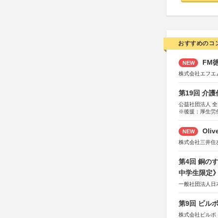
おすすめのコ
FM徳
NEW
株式会社エフエ
第19回 介
公益社団法人 
※後援：厚生労
Oli
NEW
株式会社三井住
第4回 銅の
中学生限定
一般社団法人日
第9回 ビル
株式会社ビルボ