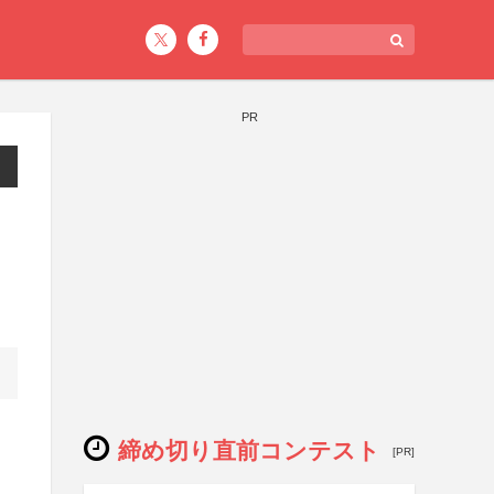
PR
締め切り直前コンテスト
[PR]