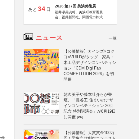
2026 第37回 美浜美術展
34
あと
日
福井県美浜町、美浜町教育委員
会、福井新聞社、関西電力株式会
社
ニュース
一覧
【公募情報】カインズ×コク
ヨ×VUILDがタッグ、家具・
木工品デザインコンペティシ
ョン「CDM Digi Fab
COMPETITION 2026」を初
開催
乾久美子や藤本壮介らが登
壇、「長谷工 住まいのデザ
インコンペティション 20回
記念 特別講演会」が8月19日
に開催
[PR]
【公募情報】大賞賞金100万
・性
円！学生向け創作コンテスト