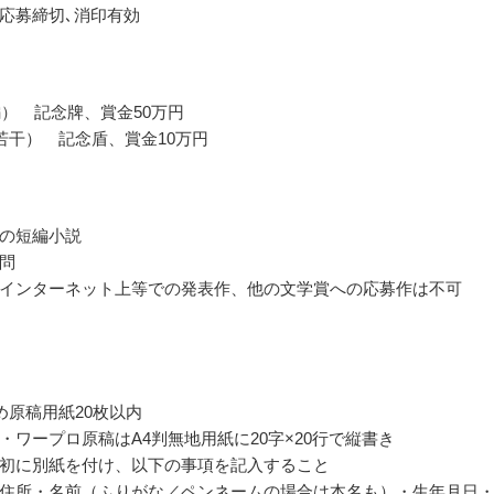
応募締切､消印有効
編） 記念牌、賞金50万円
若干） 記念盾、賞金10万円
の短編小説
問
インターネット上等での発表作、他の文学賞への応募作は不可
詰め原稿用紙20枚以内
・ワープロ原稿はA4判無地用紙に20字×20行で縦書き
初に別紙を付け、以下の事項を記入すること
住所・名前（ふりがな／ペンネームの場合は本名も）・生年月日