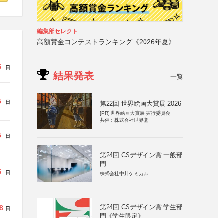
編集部セレクト
高額賞金コンテストランキング《2026年夏》
5
日
結果発表
一覧
5
日
第22回 世界絵画大賞展 2026
[PR]
世界絵画大賞展 実行委員会
共催：株式会社世界堂
5
日
第24回 CSデザイン賞 一般部
門
5
日
株式会社中川ケミカル
第24回 CSデザイン賞 学生部
8
日
門《学生限定》