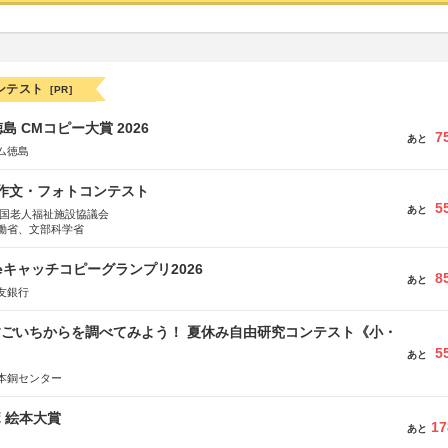
ンテスト
[PR]
島 CMコピー大賞 2026
7
あと
ム徳島
護作文・フォトコンテスト
5
あと
全国老人福祉施設協議会
働省、文部科学省
veキャッチコピーグランプリ2026
8
あと
友銀行
すごいちからを調べてみよう！ 夏休み自由研究コンテスト《小・
5
》
あと
本銅センター
ボ 絵本大賞
17
あと