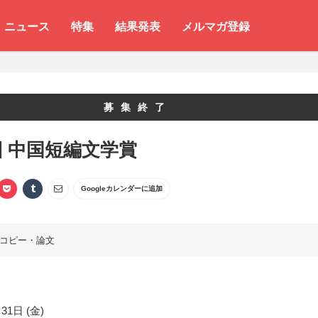
ニュース
特集
結果発表
メルマガ登録
募集終了
回 中国短編文学賞
Googleカレンダーに追加
コピー・論文
31日 (金)