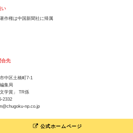
扱い
著作権は中国新聞社に帰属
問合先
市中区土橋町7-1
編集局
文学賞」 TR係
36-2332
pen@chugoku-np.co.jp
公式ホームページ