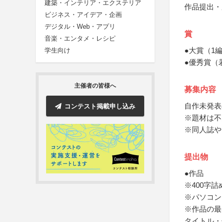
建築・インテリア・エクステリア
作品提出・
ビジネス・アイデア・企画
デジタル・Web・アプリ
賞
音楽・エンタメ・レシピ
●大賞（1
学生向け
●優秀賞（
主催者の皆様へ
募集内容
自作未発表
コンテスト掲載申し込み
※題材は不
※同人誌や
提出物
●作品
※400字
※パソコン
※作品の最
タイトル・