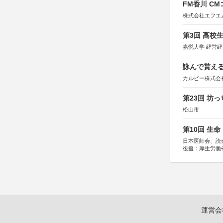
FM香川 C
株式会社エフエ
第3回 高校
嘉悦大学 経営
詠んで貰える
カルビー株式会
第23回 坊
松山市
第10回 生
日本医師会、読
後援：厚生労働
協賛：東京海上
運営会