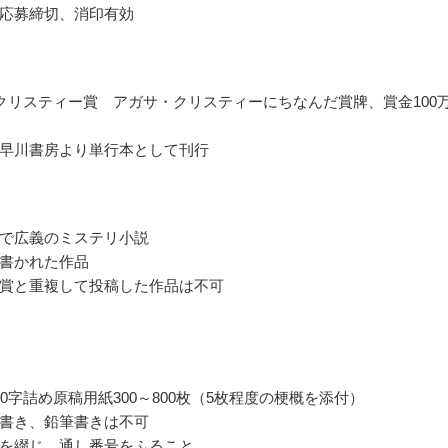
応募締切、消印有効
クリスティー賞 アガサ・クリスティーにちなんだ賞牌、賞金100
早川書房より単行本として刊行
で広義のミステリ小説
書かれた作品
賞と重複して投稿した作品は不可
00字詰め原稿用紙300～800枚（5枚程度の梗概を添付）
書き、鉛筆書きは不可
を綴じ、通し番号をふること