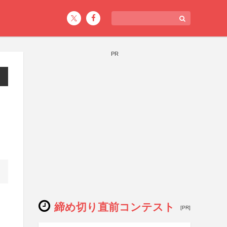
PR
締め切り直前コンテスト
[PR]