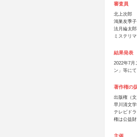
審査員
北上次郎
鴻巣友季子
法月綸太郎
ミステリマ
結果発表
2022年
ン」等にて
著作権の
出版権（文
早川清文学
テレビドラ
権は公益財
主催