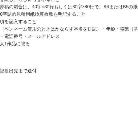
原稿の場合は、40字×30行もしくは30字×40行で、A4またはB5の
00字詰め原稿用紙換算枚数を明記すること
項を記入すること
（ペンネーム使用のときはかならず本名を併記）・年齢・職業（
・電話番号・メールアドレス
人1作品に限る
記提出先まで送付