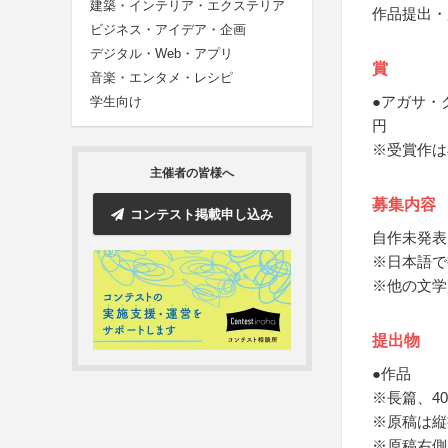
建築・インテリア・エクステリア
作品提出・
ビジネス・アイデア・企画
デジタル・Web・アプリ
賞
音楽・エンタメ・レシピ
●アガサ・
学生向け
円
※受賞作は
主催者の皆様へ
募集内容
コンテスト掲載申し込み
自作未発表
※日本語で
※他の文学
提出物
●作品
※長篇、4
※原稿は縦
※原稿右側