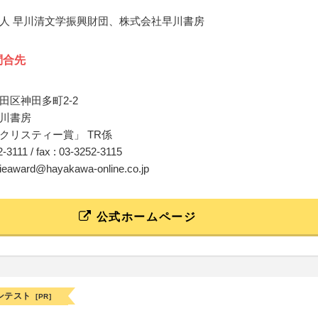
人 早川清文学振興財団、株式会社早川書房
問合先
田区神田多町2-2
川書房
クリスティー賞」 TR係
52-3111 / fax : 03-3252-3115
stieaward@hayakawa-online.co.jp
公式ホームページ
ンテスト
[PR]