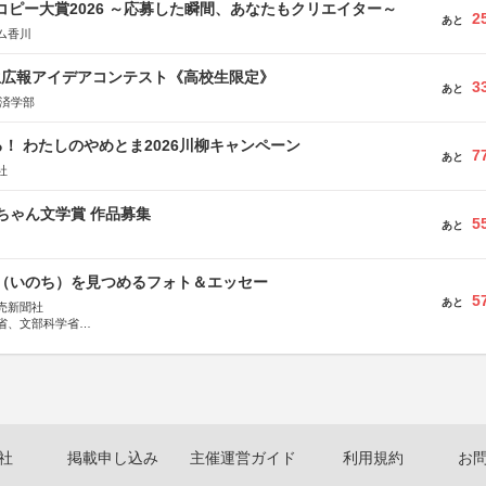
Mコピー大賞2026 ～応募した瞬間、あなたもクリエイター～
2
あと
ム香川
生広報アイデアコンテスト《高校生限定》
3
あと
経済学部
！ わたしのやめとま2026川柳キャンペーン
7
あと
社
っちゃん文学賞 作品募集
5
あと
命（いのち）を見つめるフォト＆エッセー
5
あと
売新聞社
省、文部科学省
日動火災保険株式会社、東京海上日動あんしん生命保険株式会社
社
掲載申し込み
主催運営ガイド
利用規約
お