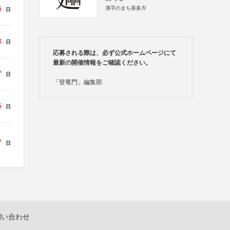
5
漢字のまち喜多方
日
3
日
応募される際は、必ず公式ホームページにて
最新の開催情報をご確認ください。
7
日
「登竜門」編集部
5
日
7
日
問い合わせ