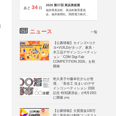
2026 第37回 美浜美術展
34
あと
日
福井県美浜町、美浜町教育委員
会、福井新聞社、関西電力株式会
社
万
ニュース
一覧
【公募情報】カインズ×コク
ヨ×VUILDがタッグ、家具・
木工品デザインコンペティシ
ョン「CDM Digi Fab
COMPETITION 2026」を初
開催
乾久美子や藤本壮介らが登
壇、「長谷工 住まいのデザ
インコンペティション 20回
記念 特別講演会」が8月19日
に開催
[PR]
【公募情報】大賞賞金100万
円！学生向け創作コンテスト