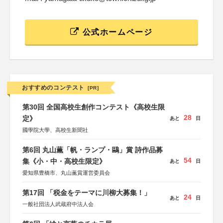
公式ホームページ
おすすめのコンテスト
[PR]
第30回 全国高校生創作コンテスト《高校生限
28
定》
あと
日
國學院大學、高校生新聞社
第6回 丸山薫「帆・ランプ・鷗」賞 詩作品募
54
集《小・中・高校生限定》
あと
日
愛知県豊橋市、丸山薫賞運営委員会
第17回 「税金をテーマに川柳大募集！」
24
あと
日
一般社団法人武蔵府中法人会