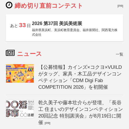
締め切り直前コンテスト
[PR]
2026 第37回 美浜美術展
33
あと
日
福井県美浜町、美浜町教育委員会、福井新聞社、関西電力株
式会社
ニュース
一覧
【公募情報】カインズ×コクヨ×VUILD
がタッグ、家具・木工品デザインコン
ペティション「CDM Digi Fab
COMPETITION 2026」を初開催
乾久美子や藤本壮介らが登壇、「長谷
工 住まいのデザインコンペティション
20回記念 特別講演会」が8月19日に開
催
[PR]