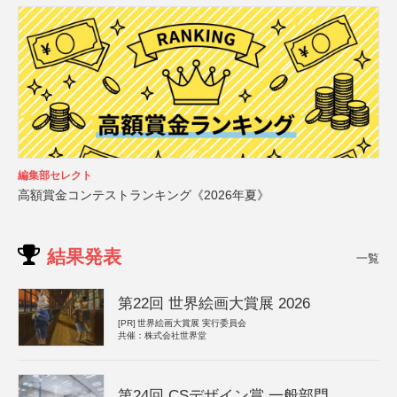
編集部セレクト
高額賞金コンテストランキング《2026年夏》
結果発表
一覧
第22回 世界絵画大賞展 2026
[PR]
世界絵画大賞展 実行委員会
共催：株式会社世界堂
第24回 CSデザイン賞 一般部門