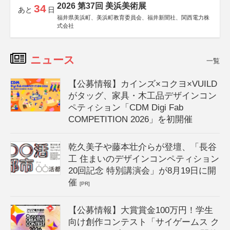
2026 第37回 美浜美術展
34
あと
日
福井県美浜町、美浜町教育委員会、福井新聞社、関西電力株
式会社
ニュース
一覧
【公募情報】カインズ×コクヨ×VUILD
がタッグ、家具・木工品デザインコン
ペティション「CDM Digi Fab
COMPETITION 2026」を初開催
乾久美子や藤本壮介らが登壇、「長谷
工 住まいのデザインコンペティション
20回記念 特別講演会」が8月19日に開
催
[PR]
【公募情報】大賞賞金100万円！学生
向け創作コンテスト「サイゲームス ク