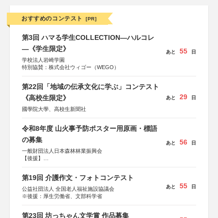
おすすめのコンテスト
[PR]
第3回 ハマる学生COLLECTION―ハルコレ
―《学生限定》
55
あと
日
学校法人岩崎学園
特別協賛：株式会社ウィゴー（WEGO）
第22回「地域の伝承文化に学ぶ」コンテスト
29
《高校生限定》
あと
日
國學院大學、高校生新聞社
令和8年度 山火事予防ポスター用原画・標語
の募集
56
あと
日
一般財団法人日本森林林業振興会
【後援】
総務省消防庁、文部科学省、林野庁、全国森林組合連合
会、森林火災対策協会
第19回 介護作文・フォトコンテスト
55
あと
日
公益社団法人 全国老人福祉施設協議会
※後援：厚生労働省、文部科学省
第23回 坊っちゃん文学賞 作品募集