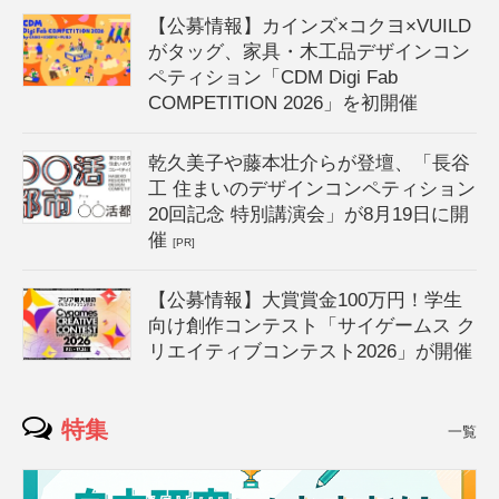
【公募情報】カインズ×コクヨ×VUILD
がタッグ、家具・木工品デザインコン
ペティション「CDM Digi Fab
COMPETITION 2026」を初開催
乾久美子や藤本壮介らが登壇、「長谷
工 住まいのデザインコンペティション
20回記念 特別講演会」が8月19日に開
催
[PR]
【公募情報】大賞賞金100万円！学生
向け創作コンテスト「サイゲームス ク
リエイティブコンテスト2026」が開催
特集
一覧