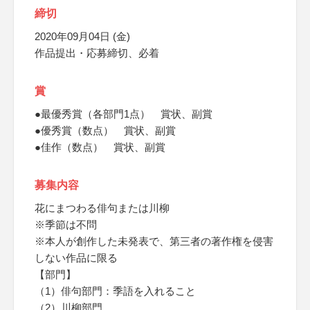
締切
2020年09月04日 (金)
作品提出・応募締切、必着
賞
●最優秀賞（各部門1点） 賞状、副賞
●優秀賞（数点） 賞状、副賞
●佳作（数点） 賞状、副賞
募集内容
花にまつわる俳句または川柳
※季節は不問
※本人が創作した未発表で、第三者の著作権を侵害
しない作品に限る
【部門】
（1）俳句部門：季語を入れること
（2）川柳部門