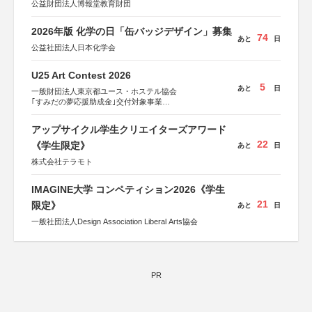
公益財団法人博報堂教育財団
2026年版 化学の日「缶バッジデザイン」募集
74
あと
日
公益社団法人日本化学会
U25 Art Contest 2026
5
あと
日
一般財団法人東京都ユース・ホステル協会
｢すみだの夢応援助成金｣交付対象事業
すみだ五彩の芸術祭 連携企画
アップサイクル学生クリエイターズアワード
22
《学生限定》
あと
日
株式会社テラモト
IMAGINE大学 コンペティション2026《学生
21
限定》
あと
日
一般社団法人Design Association Liberal Arts協会
PR