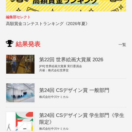
編集部セレクト
高額賞金コンテストランキング《2026年夏》
結果発表
一覧
第22回 世界絵画大賞展 2026
[PR]
世界絵画大賞展 実行委員会
共催：株式会社世界堂
第24回 CSデザイン賞 一般部門
株式会社中川ケミカル
第24回 CSデザイン賞 学生部門《学生
限定》
株式会社中川ケミカル