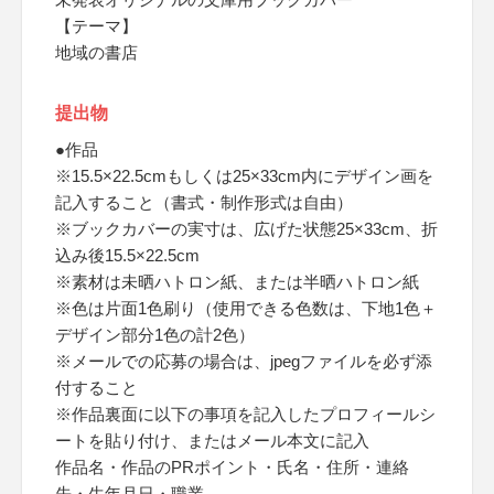
【テーマ】
地域の書店
提出物
●作品
※15.5×22.5cmもしくは25×33cm内にデザイン画を
記入すること（書式・制作形式は自由）
※ブックカバーの実寸は、広げた状態25×33cm、折
込み後15.5×22.5cm
※素材は未晒ハトロン紙、または半晒ハトロン紙
※色は片面1色刷り（使用できる色数は、下地1色＋
デザイン部分1色の計2色）
※メールでの応募の場合は、jpegファイルを必ず添
付すること
※作品裏面に以下の事項を記入したプロフィールシ
ートを貼り付け、またはメール本文に記入
作品名・作品のPRポイント・氏名・住所・連絡
先・生年月日・職業