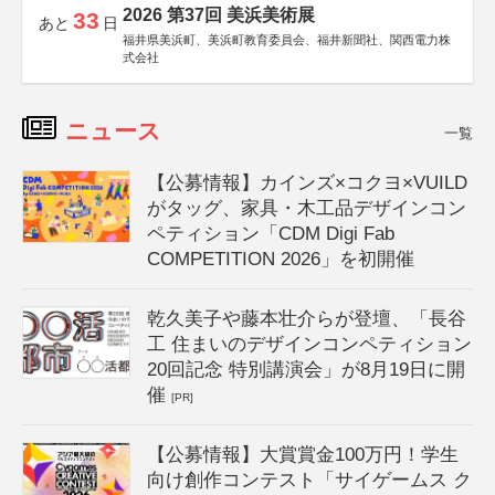
2026 第37回 美浜美術展
33
あと
日
福井県美浜町、美浜町教育委員会、福井新聞社、関西電力株
式会社
ニュース
一覧
【公募情報】カインズ×コクヨ×VUILD
がタッグ、家具・木工品デザインコン
ペティション「CDM Digi Fab
COMPETITION 2026」を初開催
乾久美子や藤本壮介らが登壇、「長谷
工 住まいのデザインコンペティション
20回記念 特別講演会」が8月19日に開
催
[PR]
【公募情報】大賞賞金100万円！学生
向け創作コンテスト「サイゲームス ク