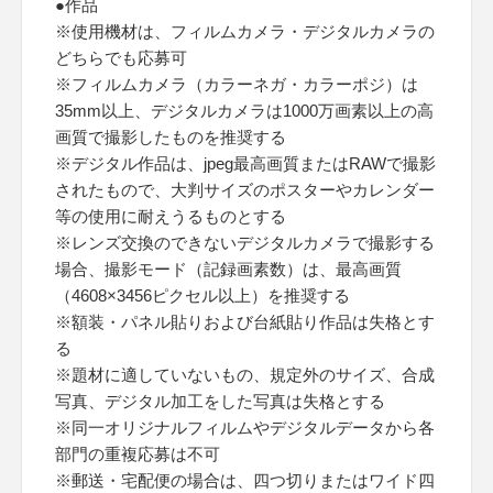
●作品
※使用機材は、フィルムカメラ・デジタルカメラの
どちらでも応募可
※フィルムカメラ（カラーネガ・カラーポジ）は
35mm以上、デジタルカメラは1000万画素以上の高
画質で撮影したものを推奨する
※デジタル作品は、jpeg最高画質またはRAWで撮影
されたもので、大判サイズのポスターやカレンダー
等の使用に耐えうるものとする
※レンズ交換のできないデジタルカメラで撮影する
場合、撮影モード（記録画素数）は、最高画質
（4608×3456ピクセル以上）を推奨する
※額装・パネル貼りおよび台紙貼り作品は失格とす
る
※題材に適していないもの、規定外のサイズ、合成
写真、デジタル加工をした写真は失格とする
※同一オリジナルフィルムやデジタルデータから各
部門の重複応募は不可
※郵送・宅配便の場合は、四つ切りまたはワイド四