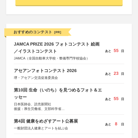
おすすめのコンテスト
[PR]
JAMCA PRIZE 2026 フォトコンテスト 絵画
55
／イラストコンテスト
あと
日
JAMCA（全国自動車大学校・整備専門学校協会）
アセアンフォトコンテスト 2026
23
あと
日
堺・アセアン交流促進委員会
第10回 生命（いのち）を見つめるフォト＆エ
ッセー
55
あと
日
日本医師会、読売新聞社
後援：厚生労働省、文部科学省
協賛：東京海上日動火災保険株式会社、東京海上日動あん
しん生命保険株式会社
第4回 健康をめざすアート公募展
8
あと
日
一般財団法人健康とアートを結ぶ会