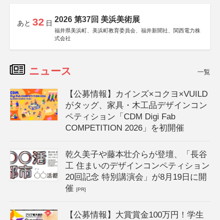
2026 第37回 美浜美術展
32
あと
日
福井県美浜町、美浜町教育委員会、福井新聞社、関西電力株
式会社
ニュース
一覧
【公募情報】カインズ×コクヨ×VUILD
がタッグ、家具・木工品デザインコン
ペティション「CDM Digi Fab
COMPETITION 2026」を初開催
乾久美子や藤本壮介らが登壇、「長谷
工 住まいのデザインコンペティション
20回記念 特別講演会」が8月19日に開
催
[PR]
【公募情報】大賞賞金100万円！学生