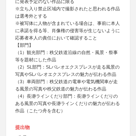
に発表予定のない作品に限る
※立ち入り禁止区域内で撮影されたと思われる作品
は選考外とする
※被写体に人物が含まれている場合は、事前に本人
に承諾を得る等、肖像権の侵害等が生じないように
応募者本人の責任において確認すること
【部門】
（1）観光部門：秩父鉄道沿線の自然・風景・祭事
等を題材にした作品
（2）SL部門：SLパレオエクスプレスが走る風景の
写真やSLパレオエクスプレスの魅力が伝わる作品
（3）車両部門：秩父鉄道の電車や電気機関車が走
る風景の写真や秩父鉄道の魅力が伝わる作品
（4）長瀞ラインくだり部門：長瀞ラインくだりの
ある風景の写真や長瀞ラインくだりの魅力が伝わる
作品（こたつ舟を含む）
提出物