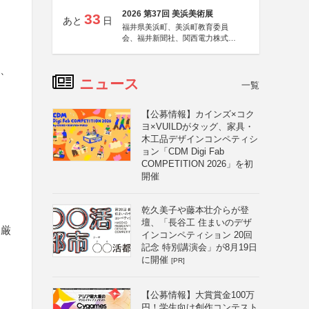
2026 第37回 美浜美術展
33
あと
日
福井県美浜町、美浜町教育委員
会、福井新聞社、関西電力株式会
社
県、
ニュース
一覧
【公募情報】カインズ×コク
ヨ×VUILDがタッグ、家具・
木工品デザインコンペティシ
ョン「CDM Digi Fab
COMPETITION 2026」を初
開催
乾久美子や藤本壮介らが登
壇、「長谷工 住まいのデザ
を厳
インコンペティション 20回
記念 特別講演会」が8月19日
に開催
[PR]
【公募情報】大賞賞金100万
円！学生向け創作コンテスト