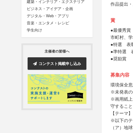
建築・インテリア・エクステリア
作品提出・
ビジネス・アイデア・企画
デジタル・Web・アプリ
賞
音楽・エンタメ・レシピ
●最優秀賞
学生向け
市町村、学
●特選 表
●準特選 
主催者の皆様へ
●奨励賞
コンテスト掲載申し込み
募集内容
環境保全意
※未発表の
※画用紙上
守すること
【テーマ】
※以下のテ
（ア）地球