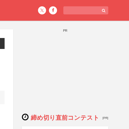
PR
締め切り直前コンテスト
[PR]