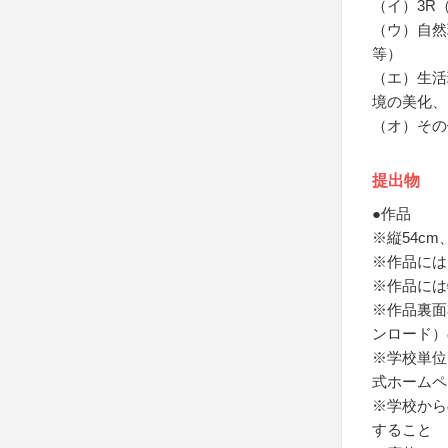
（イ）3R
（ウ）自然
等）
（エ）生活
境の美化、
（オ）その
提出物
●作品
※縦54c
※作品には
※作品には
※作品裏面
ンロード）
※学校単位
式ホームペ
※学校から
すること