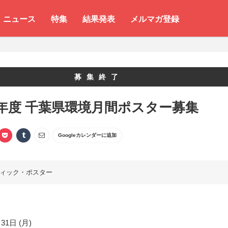
ニュース
特集
結果発表
メルマガ登録
募集終了
年度 千葉県環境月間ポスター募集
Googleカレンダーに追加
ィック・ポスター
31日 (月)