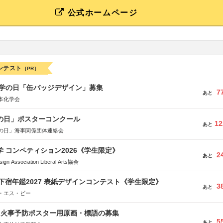
公式ホームページ
ンテスト
[PR]
 化学の日「缶バッジデザイン」募集
7
あと
本化学会
海の日」ポスターコンクール
12
あと
の日」海事関係団体連絡会
大学 コンペティション2026《学生限定》
2
あと
Association Liberal Arts協会
e学生下宿年鑑2027 表紙デザインコンテスト《学生限定》
3
あと
・エス・ビー
山火事予防ポスター用原画・標語の募集
5
あと