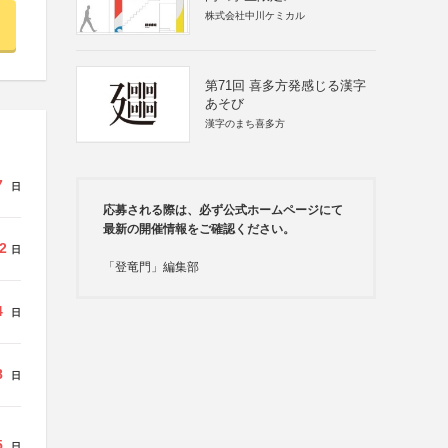
株式会社中川ケミカル
第71回 喜多方発感じる漢字
あそび
漢字のまち喜多方
7
日
応募される際は、必ず公式ホームページにて
最新の開催情報をご確認ください。
2
日
「登竜門」編集部
4
日
8
日
5
日