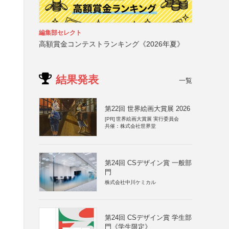
編集部セレクト
高額賞金コンテストランキング《2026年夏》
結果発表
一覧
第22回 世界絵画大賞展 2026
[PR]
世界絵画大賞展 実行委員会
共催：株式会社世界堂
第24回 CSデザイン賞 一般部
門
株式会社中川ケミカル
第24回 CSデザイン賞 学生部
門《学生限定》