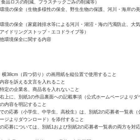
（食品ロスの削減、プラスチックごみの削減等）
環境の保全（生物多様性の保全、野生生物の保護、河川・海岸の
環境の保全（家庭雑排水等による河川・湖沼・海の汚濁防止、大
アイドリングストップ・エコドライブ等）
他環境保全に関する内容
m、横38cm（四つ切り）の画用紙を縦位置で使用すること
内容を訴える文言を入れること
特定の企業名、商品名を入れないこと
右上に、別紙1の作品裏面への記載事項（公式ホームページよりダ
の内容を明記すること
での応募（小学生、中学生、高校生）は、別紙2の応募者一覧表（
ージよりダウンロード）を添付すること
の応募については、別紙1および別紙2の応募者一覧表の両方を対