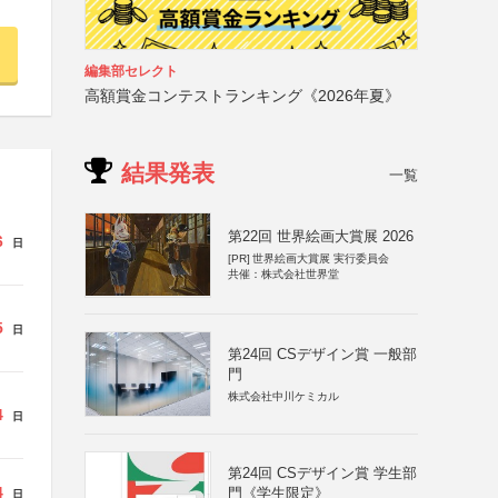
編集部セレクト
高額賞金コンテストランキング《2026年夏》
結果発表
一覧
第22回 世界絵画大賞展 2026
6
日
[PR]
世界絵画大賞展 実行委員会
共催：株式会社世界堂
5
日
第24回 CSデザイン賞 一般部
門
株式会社中川ケミカル
4
日
第24回 CSデザイン賞 学生部
4
門《学生限定》
日