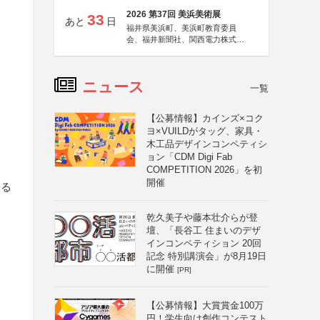
2026 第37回 美浜美術展
33
あと
日
福井県美浜町、美浜町教育委員
会、福井新聞社、関西電力株式会
社
ニュース
一覧
【公募情報】カインズ×コク
ヨ×VUILDがタッグ、家具・
木工品デザインコンペティシ
ョン「CDM Digi Fab
COMPETITION 2026」を初
開催
まる
乾久美子や藤本壮介らが登
壇、「長谷工 住まいのデザ
インコンペティション 20回
記念 特別講演会」が8月19日
に開催
[PR]
【公募情報】大賞賞金100万
円！学生向け創作コンテスト