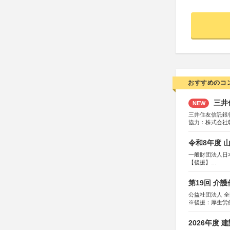
おすすめのコ
三井
NEW
三井住友信託銀
協力：株式会社
後援：日本郵便
令和8年度 
一般財団法人日
【後援】
総務省消防庁、
第19回 介
公益社団法人 
※後援：厚生労
2026年度