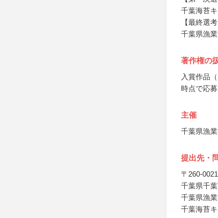
千葉海苔キ
【最終選考
千葉県漁業
著作権の
入賞作品（
時点で応募
主催
千葉県漁業
提出先・
〒260-0021
千葉県千葉市
千葉県漁業
千葉海苔キ