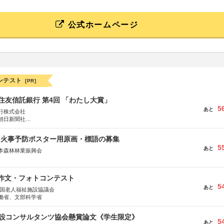
公式ホームページ
ンテスト
[PR]
住友信託銀行 第4回 「わたし大賞」
5
あと
行株式会社
朝日新聞社
株式会社
山火事予防ポスター用原画・標語の募集
5
あと
本森林林業振興会
文部科学省、林野庁、全国森林組合連合会、森林火災対策協会
護作文・フォトコンテスト
5
あと
全国老人福祉施設協議会
働省、文部科学省
 建設コンサルタンツ協会懸賞論文《学生限定》
5
あと