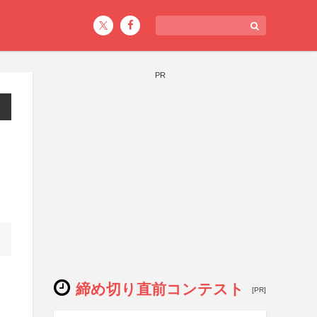
PR
締め切り直前コンテスト
[PR]