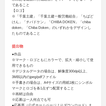
であること
【ロゴ】
※「千葉土建」「千葉土建一般労働組合」「ちばど
けん」「チバドケン」「CHIBA DOKEN」「chiba
doken」「Chiba Doken」のいずれかをデザインし
たものであること
提出物
●作品
※マーク・ロゴともにカラーで、拡大・縮小して使
用できるもの
※デジタルデータの場合は、解像度300dpi以上、
3MB以内のjpeg/pdfファイル
※手書きの場合は、A4サイズの用紙1枚にシンボル
マークとロゴを各1点ずつ配置すること
※画材は自由
※応募は一人何点でも可
●応募票（公式ホームページよりダウンロード）ま