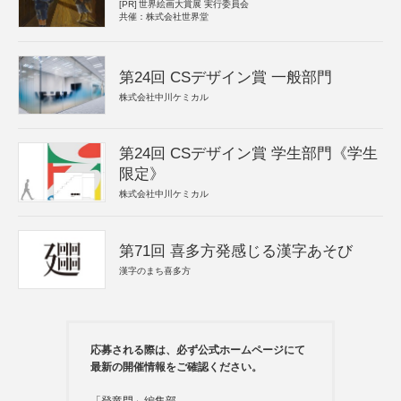
[PR]
世界絵画大賞展 実行委員会
共催：株式会社世界堂
第24回 CSデザイン賞 一般部門
株式会社中川ケミカル
第24回 CSデザイン賞 学生部門《学生
限定》
株式会社中川ケミカル
第71回 喜多方発感じる漢字あそび
漢字のまち喜多方
応募される際は、必ず公式ホームページにて
最新の開催情報をご確認ください。
「登竜門」編集部