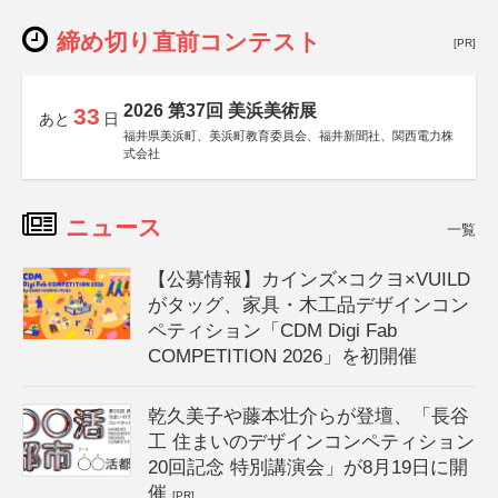
締め切り直前コンテスト
[PR]
2026 第37回 美浜美術展
33
あと
日
福井県美浜町、美浜町教育委員会、福井新聞社、関西電力株
式会社
ニュース
一覧
【公募情報】カインズ×コクヨ×VUILD
がタッグ、家具・木工品デザインコン
ペティション「CDM Digi Fab
COMPETITION 2026」を初開催
乾久美子や藤本壮介らが登壇、「長谷
工 住まいのデザインコンペティション
20回記念 特別講演会」が8月19日に開
催
[PR]