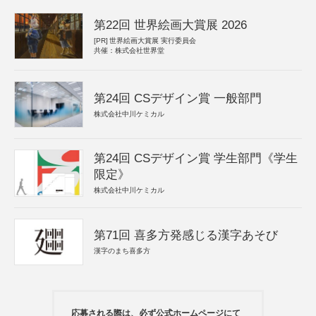
第22回 世界絵画大賞展 2026
[PR]
世界絵画大賞展 実行委員会
共催：株式会社世界堂
第24回 CSデザイン賞 一般部門
株式会社中川ケミカル
第24回 CSデザイン賞 学生部門《学生
限定》
株式会社中川ケミカル
第71回 喜多方発感じる漢字あそび
漢字のまち喜多方
応募される際は、必ず公式ホームページにて