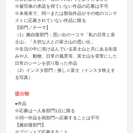
※被写体の承諾を得ていない作品の応募は不可
※未発表で、同一または類似作品がその他のコンテ
ストに応募されていない作品に限る
【部門／テーマ】
（1）腕自慢部門：思い出の一コマ「私の日常と富
士山」「大切な人との富士山の思い出」
※生活の中に溶け込んでいる富士山と共にある街並
みや人、動物、日常の風景等、富士山を背景にした
日常のシーンを切り取った作品
（2）インスタ部門：推し☆富士（インスタ映えす
る写真）
提出物
●作品
※応募は一人各部門1点に限る
※同一作品を両部門へ応募することは不可
【腕自慢部門】
※プリントで応募すること