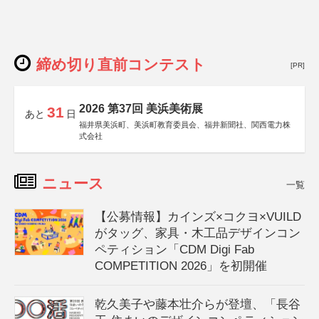
締め切り直前コンテスト
[PR]
2026 第37回 美浜美術展
31
あと
日
福井県美浜町、美浜町教育委員会、福井新聞社、関西電力株
式会社
ニュース
一覧
【公募情報】カインズ×コクヨ×VUILD
がタッグ、家具・木工品デザインコン
ペティション「CDM Digi Fab
COMPETITION 2026」を初開催
乾久美子や藤本壮介らが登壇、「長谷