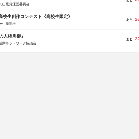
あと
丸山薫賞運営委員会
国高校生創作コンテスト《高校生限定》
2
あと
校生新聞社
の人権川柳」
2
あと
活動ネットワーク協議会