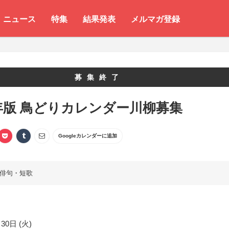
ニュース
特集
結果発表
メルマガ登録
募集終了
1年版 鳥どりカレンダー川柳募集
Googleカレンダーに追加
俳句・短歌
30日 (火)