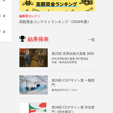
日
6
編集部セレクト
日
高額賞金コンテストランキング《2026年夏》
2
日
結果発表
一覧
第22回 世界絵画大賞展 2026
[PR]
世界絵画大賞展 実行委員会
共催：株式会社世界堂
第24回 CSデザイン賞 一般部
門
株式会社中川ケミカル
第24回 CSデザイン賞 学生部
門《学生限定》