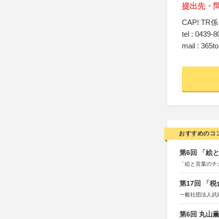
提出先・
CAP! TR係
tel : 0439-
mail : 365t
おすすめのコ
第6回 「絵
「絵と言葉のチ
第17回 「
一般社団法人武
第6回 丸山