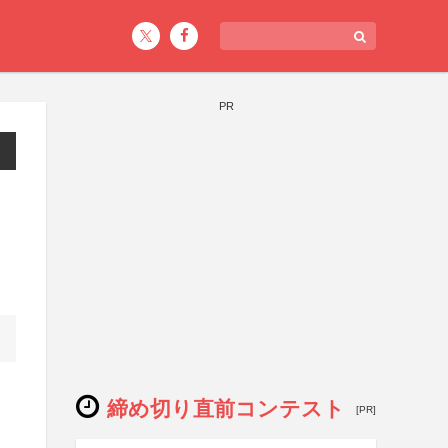
PR
締め切り直前コンテスト
[PR]