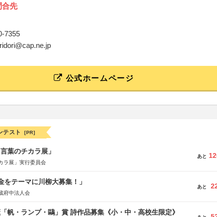
問合先
80-7355
oridori@cap.ne.jp
公式ホームページ
ンテスト
[PR]
と言葉のチカラ展」
12
あと
カラ展」実行委員会
税金をテーマに川柳大募集！」
2
あと
蔵府中法人会
薫「帆・ランプ・鷗」賞 詩作品募集《小・中・高校生限定》
5