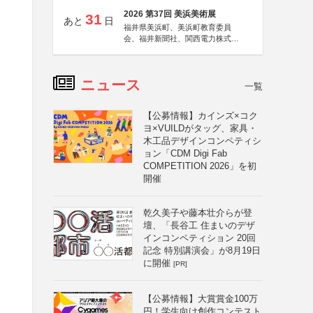
2026 第37回 美浜美術展
31
あと
日
福井県美浜町、美浜町教育委員
会、福井新聞社、関西電力株式会
社
ニュース
一覧
【公募情報】カインズ×コク
ヨ×VUILDがタッグ、家具・
木工品デザインコンペティシ
ョン「CDM Digi Fab
COMPETITION 2026」を初
開催
乾久美子や藤本壮介らが登
壇、「長谷工 住まいのデザ
インコンペティション 20回
記念 特別講演会」が8月19日
に開催
[PR]
【公募情報】大賞賞金100万
円！学生向け創作コンテスト