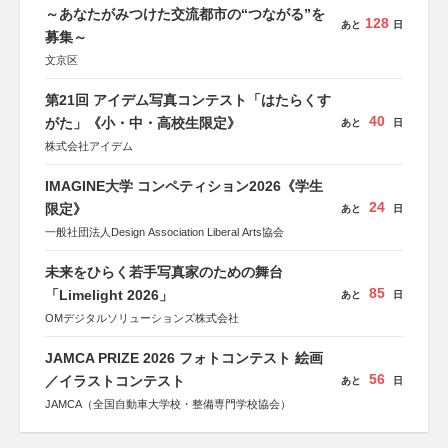
～あなたがみつけた交流都市の“つながる”を
128
あと
日
募集～
文京区
第21回 アイデム写真コンテスト「はたらくす
40
がた」《小・中・高校生限定》
あと
日
株式会社アイデム
IMAGINE大学 コンペティション2026《学生
24
限定》
あと
日
一般社団法人Design Association Liberal Arts協会
未来をひらく若手写真家のための舞台
85
「Limelight 2026」
あと
日
OMデジタルソリューションズ株式会社
JAMCA PRIZE 2026 フォトコンテスト 絵画
56
／イラストコンテスト
あと
日
JAMCA（全国自動車大学校・整備専門学校協会）