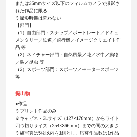
または35mmサイズ以下のフィルムカメラで撮影さ
れた作品に限る
※撮影時期は問わない
【部門】
（1）自由部門：スナップ／ポートレート／ドキュ
メンタリー／鉄道／飛行機／イメージクリエイト作
品 等
（2）ネイチャー部門：自然風景／花／水中／動物
／鳥／昆虫 等
（3）スポーツ部門：スポーツ／モータースポーツ
等
提出物
●作品
※プリント作品のみ
※キャビネ・2Lサイズ（127×178mm）からワイド
四つ切りサイズ（254×366mm）までの間の大きさ
※組写真は5枚以内を1組とし、応募作品数は1作品