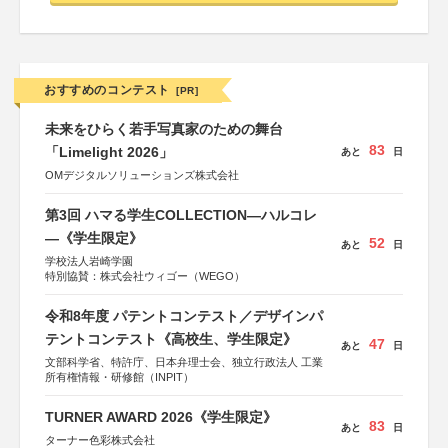
おすすめのコンテスト
[PR]
未来をひらく若手写真家のための舞台
83
「Limelight 2026」
あと
日
OMデジタルソリューションズ株式会社
第3回 ハマる学生COLLECTION―ハルコレ
―《学生限定》
52
あと
日
学校法人岩崎学園
特別協賛：株式会社ウィゴー（WEGO）
令和8年度 パテントコンテスト／デザインパ
テントコンテスト《高校生、学生限定》
47
あと
日
文部科学省、特許庁、日本弁理士会、独立行政法人 工業
所有権情報・研修館（INPIT）
TURNER AWARD 2026《学生限定》
83
あと
日
ターナー色彩株式会社