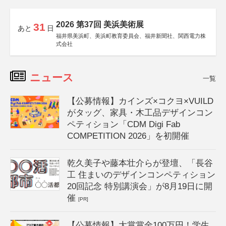
2026 第37回 美浜美術展
31
あと
日
福井県美浜町、美浜町教育委員会、福井新聞社、関西電力株
式会社
ニュース
一覧
【公募情報】カインズ×コクヨ×VUILD
がタッグ、家具・木工品デザインコン
ペティション「CDM Digi Fab
COMPETITION 2026」を初開催
乾久美子や藤本壮介らが登壇、「長谷
工 住まいのデザインコンペティション
20回記念 特別講演会」が8月19日に開
催
[PR]
【公募情報】大賞賞金100万円！学生