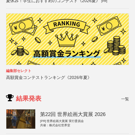
夏休み！学生におすすめのコンテスト《2026夏》
[PR]
編集部セレクト
高額賞金コンテストランキング《2026年夏》
結果発表
一覧
第22回 世界絵画大賞展 2026
[PR]
世界絵画大賞展 実行委員会
共催：株式会社世界堂