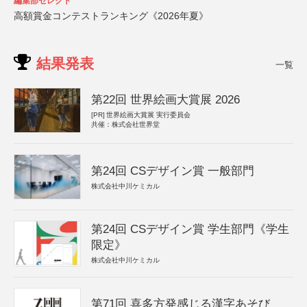
編集部セレクト
高額賞金コンテストランキング《2026年夏》
結果発表
一覧
第22回 世界絵画大賞展 2026
[PR]
世界絵画大賞展 実行委員会
共催：株式会社世界堂
第24回 CSデザイン賞 一般部門
株式会社中川ケミカル
第24回 CSデザイン賞 学生部門《学生
限定》
株式会社中川ケミカル
第71回 喜多方発感じる漢字あそび