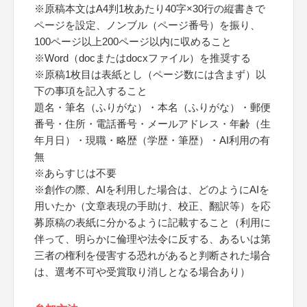
※原稿本文はA4判1枚あたり40字×30行の縦書きで
ページを設定、ノンブル（ページ番号）を振り、
100ページ以上200ページ以内に収めること
※Word（docまたはdocxファイル）を推奨する
※原稿1枚目は表紙とし（ページ数には含まず）以
下の事項を記入すること
題名・筆名（ふりがな）・本名（ふりがな）・郵便
番号・住所・電話番号・メールアドレス・年齢（生
年月日）・現職・略歴（学歴・筆歴）・AI利用の有
無
※あらすじは不要
※創作の際、AIを利用した場合は、どのようにAIを
用いたか（文章表現の手助け、校正、翻訳等）を応
募原稿の表紙に分かるように記載すること（利用に
伴って、明らかに倫理や法令に反する、あるいは第
三者の権利を侵害する恐れがあると判断された場合
は、選考不可や受賞取り消しとなる場合あり）