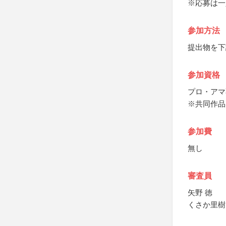
※応募は一
参加方法
提出物を下
参加資格
プロ・アマ
※共同作品
参加費
無し
審査員
矢野 徳
くさか里樹