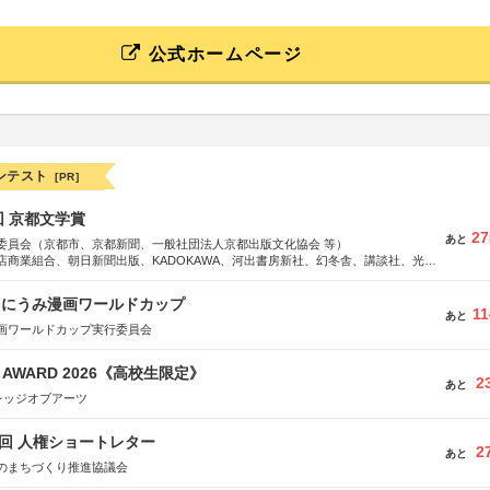
公式ホームページ
ンテスト
[PR]
回 京都文学賞
27
あと
委員会（京都市、京都新聞、一般社団法人京都出版文化協会 等）
店商業組合、朝日新聞出版、KADOKAWA、河出書房新社、幻冬舎、講談社、光文
学館、祥伝社、新潮社、淡交社、ちいさいミシマ社、徳間書店、早川書房、PHP
、文藝春秋、ポプラ社、毎日新聞出版
くにうみ漫画ワールドカップ
11
あと
画ワールドカップ実行委員会
GN AWARD 2026《高校生限定》
2
あと
レッジオブアーツ
5回 人権ショートレター
2
あと
のまちづくり推進協議会