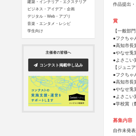
建築・インテリア・エクステリア
作品提出・
ビジネス・アイデア・企画
デジタル・Web・アプリ
賞
音楽・エンタメ・レシピ
【一般部門
学生向け
●フクちゃ
●高知市長
●やなせ兎
主催者の皆様へ
●よさこい
コンテスト掲載申し込み
【ジュニア
●フクちゃ
●高知市長
●やなせ兎
●よさこい
●学校賞（
募集内容
自作未発表