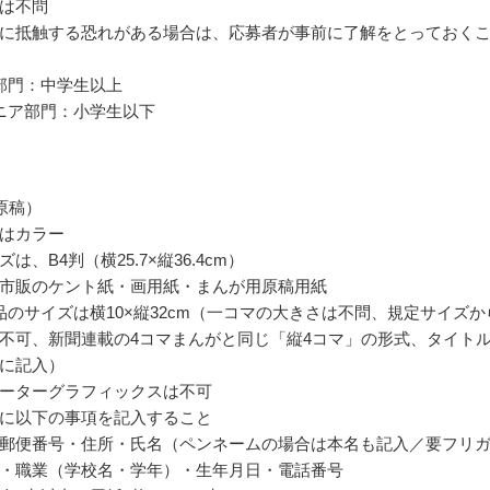
は不問
に抵触する恐れがある場合は、応募者が事前に了解をとっておく
部門：中学生以上
ニア部門：小学生以下
原稿）
はカラー
は、B4判（横25.7×縦36.4cm）
市販のケント紙・画用紙・まんが用原稿用紙
品のサイズは横10×縦32cm（一コマの大きさは不問、規定サイズか
不可、新聞連載の4コマまんがと同じ「縦4コマ」の形式、タイト
に記入）
ーターグラフィックスは不可
に以下の事項を記入すること
郵便番号・住所・氏名（ペンネームの場合は本名も記入／要フリ
・職業（学校名・学年）・生年月日・電話番号