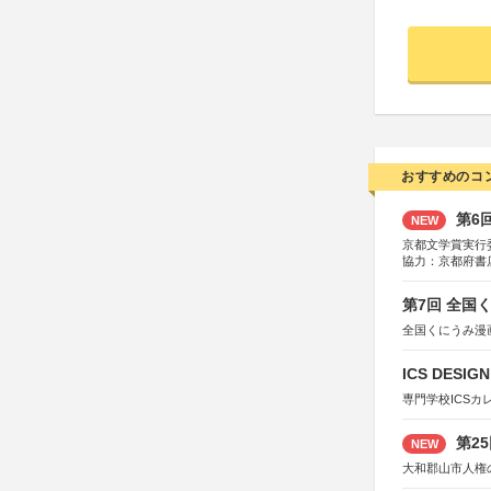
おすすめのコ
第6
NEW
京都文学賞実行
協力：京都府書
社、集英社、小
研究所、双葉社
第7回 全国
全国くにうみ漫
ICS DESI
専門学校ICSカ
第2
NEW
大和郡山市人権