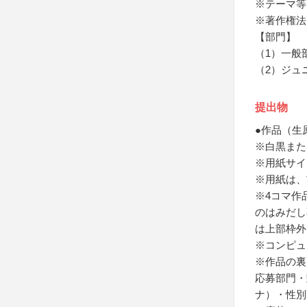
※テーマ等
※著作権法
【部門】
（1）一般
（2）ジュ
提出物
●作品（生
※白黒また
※用紙サイズ
※用紙は、
※4コマ作
のはみだし
は上部枠外
※コンピュ
※作品の裏
応募部門・
ナ）・性別