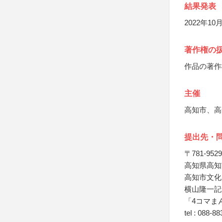
結果発表
2022年10
著作権の
作品の著作
主催
高知市、高
提出先・
〒781-9529
高知県高知
高知市文化
横山隆一記
「4コマま
tel : 088-8