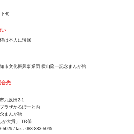
月下旬
扱い
権は本人に帰属
知市文化振興事業団 横山隆一記念まんが館
問合先
市九反田2-1
プラザかるぽーと内
念まんが館
んが大賞」 TR係
83-5029 / fax : 088-883-5049