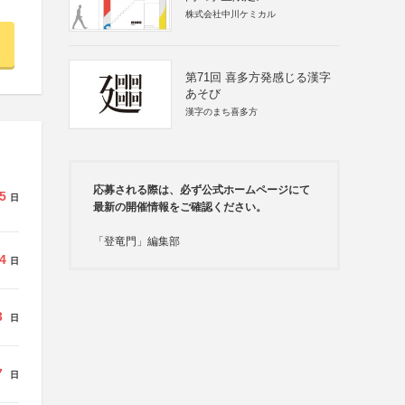
株式会社中川ケミカル
第71回 喜多方発感じる漢字
あそび
漢字のまち喜多方
応募される際は、必ず公式ホームページにて
5
日
最新の開催情報をご確認ください。
「登竜門」編集部
4
日
3
日
7
日