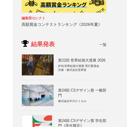
編集部セレクト
高額賞金コンテストランキング《2026年夏》
結果発表
一覧
第22回 世界絵画大賞展 2026
[PR]
世界絵画大賞展 実行委員会
共催：株式会社世界堂
第24回 CSデザイン賞 一般部
門
株式会社中川ケミカル
第24回 CSデザイン賞 学生部
門《学生限定》