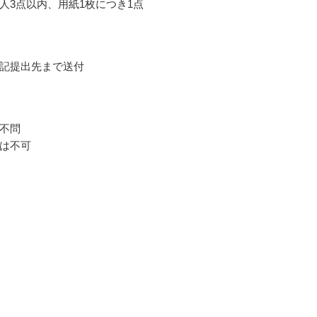
人3点以内、用紙1枚につき1点
記提出先まで送付
不問
は不可