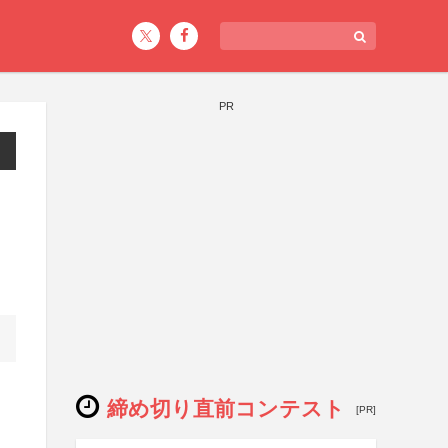
PR
締め切り直前コンテスト
[PR]