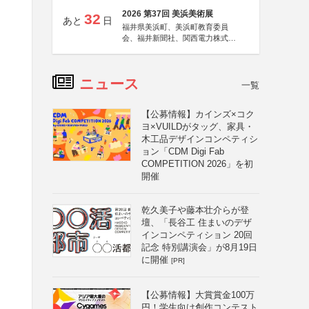
2026 第37回 美浜美術展
32
あと
日
福井県美浜町、美浜町教育委員
会、福井新聞社、関西電力株式会
社
ニュース
一覧
【公募情報】カインズ×コク
ヨ×VUILDがタッグ、家具・
木工品デザインコンペティシ
ョン「CDM Digi Fab
COMPETITION 2026」を初
開催
乾久美子や藤本壮介らが登
壇、「長谷工 住まいのデザ
インコンペティション 20回
記念 特別講演会」が8月19日
に開催
[PR]
【公募情報】大賞賞金100万
円！学生向け創作コンテスト