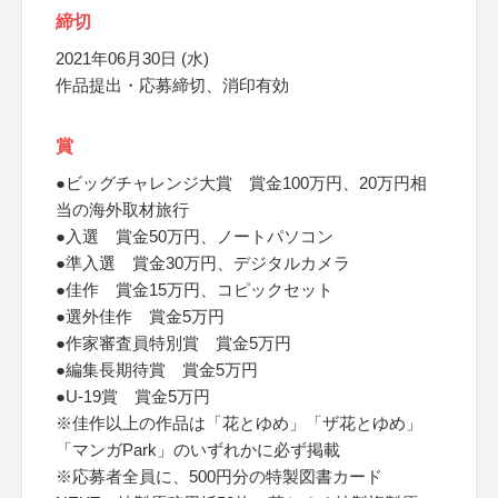
締切
2021年06月30日 (水)
作品提出・応募締切、消印有効
賞
●ビッグチャレンジ大賞 賞金100万円、20万円相
当の海外取材旅行
●入選 賞金50万円、ノートパソコン
●準入選 賞金30万円、デジタルカメラ
●佳作 賞金15万円、コピックセット
●選外佳作 賞金5万円
●作家審査員特別賞 賞金5万円
●編集長期待賞 賞金5万円
●U-19賞 賞金5万円
※佳作以上の作品は「花とゆめ」「ザ花とゆめ」
「マンガPark」のいずれかに必ず掲載
※応募者全員に、500円分の特製図書カード