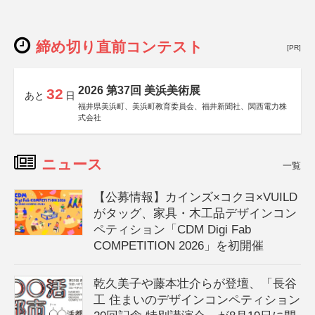
締め切り直前コンテスト
[PR]
2026 第37回 美浜美術展
32
あと
日
福井県美浜町、美浜町教育委員会、福井新聞社、関西電力株
式会社
ニュース
一覧
【公募情報】カインズ×コクヨ×VUILD
がタッグ、家具・木工品デザインコン
ペティション「CDM Digi Fab
COMPETITION 2026」を初開催
乾久美子や藤本壮介らが登壇、「長谷
工 住まいのデザインコンペティション