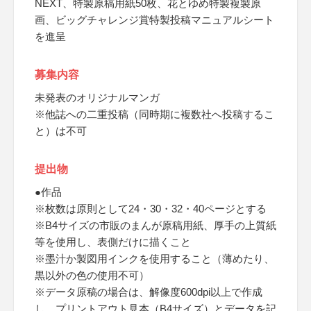
NEXT、特製原稿用紙50枚、花とゆめ特製複製原
画、ビッグチャレンジ賞特製投稿マニュアルシート
を進呈
募集内容
未発表のオリジナルマンガ
※他誌への二重投稿（同時期に複数社へ投稿するこ
と）は不可
提出物
●作品
※枚数は原則として24・30・32・40ページとする
※B4サイズの市販のまんが原稿用紙、厚手の上質紙
等を使用し、表側だけに描くこと
※墨汁か製図用インクを使用すること（薄めたり、
黒以外の色の使用不可）
※データ原稿の場合は、解像度600dpi以上で作成
し、プリントアウト見本（B4サイズ）とデータを記