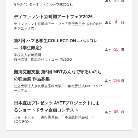
55
あと
日
GMOインターネットグループ株式会社
ディファレント京町堀アートフェア2026
4
あと
日
ディファレント京町堀アートフェア実行委員会（株式会社
チグニッタ内）
第3回 ハマる学生COLLECTION―ハルコレ
―《学生限定》
55
あと
日
学校法人岩崎学園
特別協賛：株式会社ウィゴー（WEGO）
難病克服支援 第6回 MBTみんなで守るいのち
の映画祭 作品募集
116
あと
日
公立大学法人奈良県立医科大学、一般社団法人MBTコンソ
ーシアム
協力：読売新聞社
日本直販プレゼンツ AYETプロジェクトによ
後援：厚生労働省
文部科学省
るショートドラマ企画コンテスト
34
あと
日
奈良県
ショートショート実行委員会、日本直販株式会社、LIFE
日本経済団体連合会
LOG BOX
関西経済連合会
「“よい仕事おこし”フェア」実行委員会
関西文化学術研究都市推進機構
東京難病団体連絡協議会