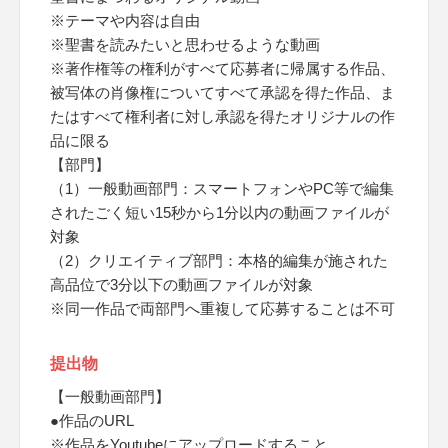
※テーマや内容は自由
※聖書を読みたいと思わせるような動画
※著作権等の権利がすべて応募者に帰属する作品、
被写体の肖像権についてすべて承認を得た作品、ま
たはすべて権利者に対し承認を得たオリジナルの作
品に限る
【部門】
（1）一般動画部門：スマートフォンやPC等で編集
されたごく短い15秒から1分以内の動画ファイルが
対象
（2）クリエイティブ部門：本格的編集が施された
高品位で3分以下の動画ファイルが対象
※同一作品で両部門へ重複して応募することは不可
提出物
【一般動画部門】
●作品のURL
※作品をYoutubeにアップロードすること