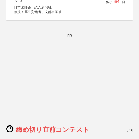
ッセー
54
あと
日
日本医師会、読売新聞社
後援：厚生労働省、文部科学省
協賛：東京海上日動火災保険株式会社、東京海上日動あん
しん生命保険株式会社
PR
締め切り直前コンテスト
[PR]