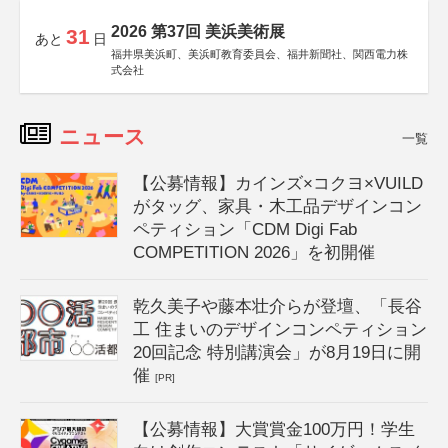
2026 第37回 美浜美術展
31
あと
日
福井県美浜町、美浜町教育委員会、福井新聞社、関西電力株
式会社
ニュース
一覧
【公募情報】カインズ×コクヨ×VUILD
がタッグ、家具・木工品デザインコン
ペティション「CDM Digi Fab
COMPETITION 2026」を初開催
乾久美子や藤本壮介らが登壇、「長谷
工 住まいのデザインコンペティション
20回記念 特別講演会」が8月19日に開
催
[PR]
【公募情報】大賞賞金100万円！学生