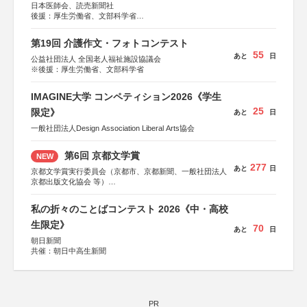
日本医師会、読売新聞社
後援：厚生労働省、文部科学省
協賛：東京海上日動火災保険株式会社、東京海上日動あん
しん生命保険株式会社
第19回 介護作文・フォトコンテスト
55
あと
日
公益社団法人 全国老人福祉施設協議会
※後援：厚生労働省、文部科学省
IMAGINE大学 コンペティション2026《学生
25
限定》
あと
日
一般社団法人Design Association Liberal Arts協会
第6回 京都文学賞
NEW
277
あと
日
京都文学賞実行委員会（京都市、京都新聞、一般社団法人
京都出版文化協会 等）
協力：京都府書店商業組合、朝日新聞出版、
KADOKAWA、河出書房新社、幻冬舎、講談社、光文社、
私の折々のことばコンテスト 2026《中・高校
集英社、小学館、祥伝社、新潮社、淡交社、ちいさいミシ
マ社、徳間書店、早川書房、PHP研究所、双葉社、文藝春
生限定》
70
あと
日
秋、ポプラ社、毎日新聞出版
朝日新聞
共催：朝日中高生新聞
PR