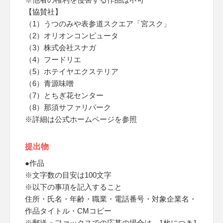
【協賛社】
（1）うつのみや表参道スクエア「宮スク」
（2）オリオンコンピュータ
（3）株式会社スナガ
（4）フードリエ
（5）ホテイヤエクステリア
（6）青源味噌
（7）とちぎ花センター
（8）那須サファリパーク
※詳細は公式ホームページを参照
提出物
●作品
※文字数の目安は100文字
※以下の事項を記入すること
住所・氏名・年齢・職業・電話番号・対象企業名・
作品タイトル・CMコピー
※郵送・ファックスでの応募の場合は、1枚につき1