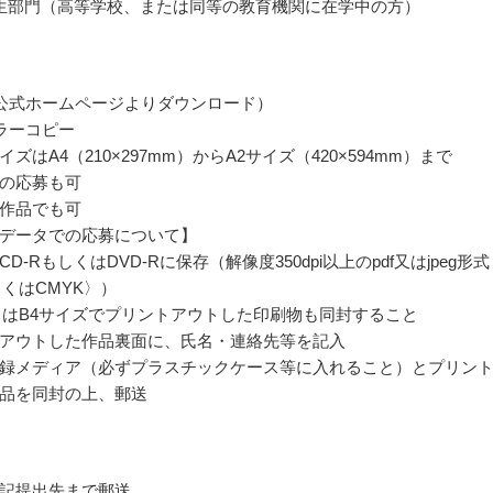
生部門（高等学校、または同等の教育機関に在学中の方）
公式ホームページよりダウンロード）
ラーコピー
ズはA4（210×297mm）からA2サイズ（420×594mm）まで
の応募も可
作品でも可
データでの応募について】
D-RもしくはDVD-Rに保存（解像度350dpi以上のpdf又はjpeg形式
しくはCMYK〉）
くはB4サイズでプリントアウトした印刷物も同封すること
アウトした作品裏面に、氏名・連絡先等を記入
録メディア（必ずプラスチックケース等に入れること）とプリン
品を同封の上、郵送
記提出先まで郵送