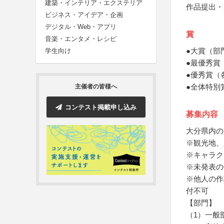
建築・インテリア・エクステリア
作品提出・
ビジネス・アイデア・企画
デジタル・Web・アプリ
賞
音楽・エンタメ・レシピ
●大賞（部
学生向け
●最優秀賞
●優秀賞（
●全体特別
主催者の皆様へ
コンテスト掲載申し込み
募集内容
大分県内の
※観光地、
※キャラク
※未発表の
※他人の作
付不可
【部門】
（1）一般