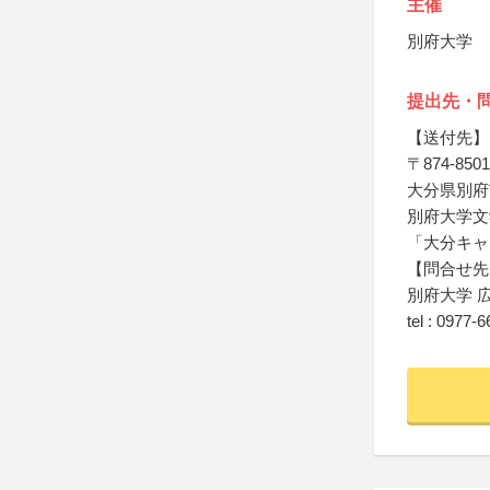
主催
別府大学
提出先・
【送付先】
〒874-8501
大分
県別府
別府大学文
「
大分
キャ
【問合せ先
別府大学 
tel : 0977-