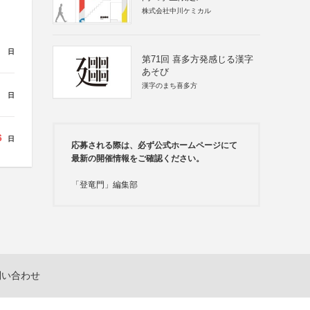
株式会社中川ケミカル
日
第71回 喜多方発感じる漢字
あそび
漢字のまち喜多方
日
6
日
応募される際は、必ず公式ホームページにて
最新の開催情報をご確認ください。
「登竜門」編集部
問い合わせ