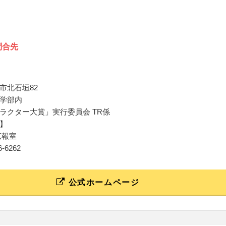
問合先
市北石垣82
学部内
ラ
クター
大賞
」実行委員会 TR係
】
広報室
66-6262
公式ホームページ