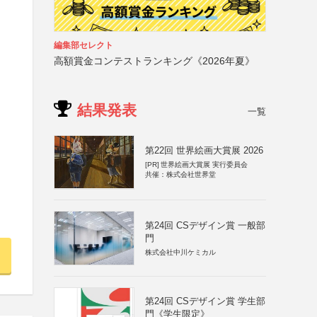
編集部セレクト
高額賞金コンテストランキング《2026年夏》
結果発表
一覧
第22回 世界絵画大賞展 2026
[PR]
世界絵画大賞展 実行委員会
共催：株式会社世界堂
第24回 CSデザイン賞 一般部
門
株式会社中川ケミカル
第24回 CSデザイン賞 学生部
門《学生限定》