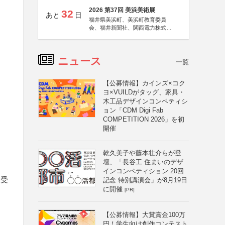
2026 第37回 美浜美術展
32
あと
日
福井県美浜町、美浜町教育委員
会、福井新聞社、関西電力株式会
社
ニュース
一覧
【公募情報】カインズ×コク
ヨ×VUILDがタッグ、家具・
木工品デザインコンペティシ
ョン「CDM Digi Fab
COMPETITION 2026」を初
開催
乾久美子や藤本壮介らが登
壇、「長谷工 住まいのデザ
インコンペティション 20回
は受
記念 特別講演会」が8月19日
に開催
[PR]
【公募情報】大賞賞金100万
円！学生向け創作コンテスト