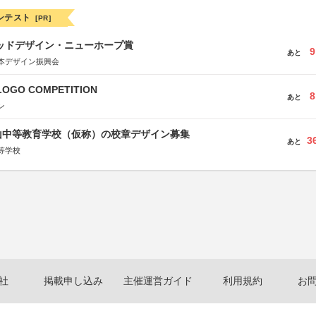
ンテスト
[PR]
グッドデザイン・ニューホープ賞
9
あと
本デザイン振興会
LOGO COMPETITION
8
あと
ン
山中等教育学校（仮称）の校章デザイン募集
3
あと
等学校
社
掲載申し込み
主催運営ガイド
利用規約
お