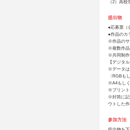
（2）高校
提出物
●応募票（
●作品のカ
※作品のサイ
※複数作品
※共同制作
【デジタル
※データはC
〈RGBも
※A4もし
※プリント
※封筒に記
ウトした作
参加方法
提出物を下