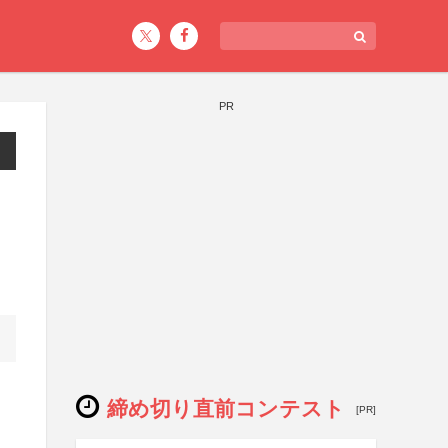
PR
締め切り直前コンテスト
[PR]