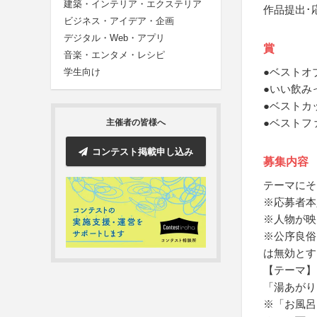
建築・インテリア・エクステリア
作品提出･
ビジネス・アイデア・企画
デジタル・Web・アプリ
賞
音楽・エンタメ・レシピ
●ベストオ
学生向け
●いい飲み
●ベストカ
●ベストフ
主催者の皆様へ
コンテスト掲載申し込み
募集内容
テーマにそ
※応募者本
※人物が映
※公序良俗
は無効とす
【テーマ】
「湯あがり
※「お風呂