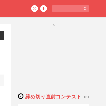
PR
締め切り直前コンテスト
[PR]