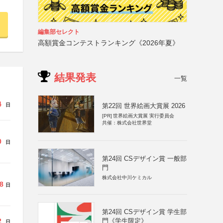
編集部セレクト
高額賞金コンテストランキング《2026年夏》
結果発表
一覧
4
日
第22回 世界絵画大賞展 2026
[PR]
世界絵画大賞展 実行委員会
共催：株式会社世界堂
0
日
第24回 CSデザイン賞 一般部
門
株式会社中川ケミカル
8
日
第24回 CSデザイン賞 学生部
2
門《学生限定》
日