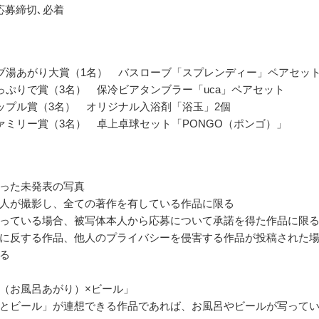
応募締切､必着
ブ湯あがり大賞（1名） バスローブ「スプレンディー」ペアセッ
っぷりで賞（3名） 保冷ビアタンブラー「uca」ペアセット
ップル賞（3名） オリジナル入浴剤「浴玉」2個
ァミリー賞（3名） 卓上卓球セット「PONGO（ポンゴ）」
った未発表の写真
人が撮影し、全ての著作を有している作品に限る
っている場合、被写体本人から応募について承諾を得た作品に限
に反する作品、他人のプライバシーを侵害する作品が投稿された
る
（お風呂あがり）×ビール」
とビール」が連想できる作品であれば、お風呂やビールが写って