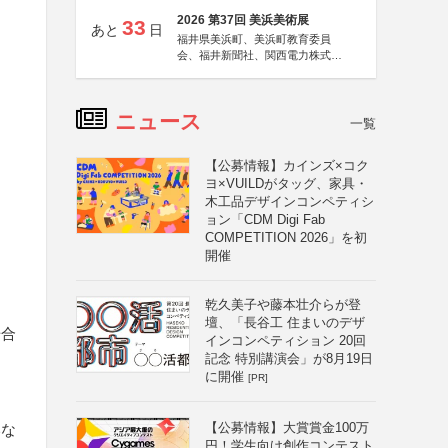
2026 第37回 美浜美術展
33
あと
日
福井県美浜町、美浜町教育委員
会、福井新聞社、関西電力株式会
社
ト
ニュース
一覧
【公募情報】カインズ×コク
ヨ×VUILDがタッグ、家具・
木工品デザインコンペティシ
ョン「CDM Digi Fab
COMPETITION 2026」を初
開催
乾久美子や藤本壮介らが登
る
壇、「長谷工 住まいのデザ
場合
インコンペティション 20回
記念 特別講演会」が8月19日
に開催
[PR]
【公募情報】大賞賞金100万
いな
円！学生向け創作コンテスト