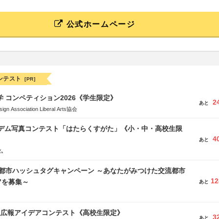
公式ホームページ
ンテスト
[PR]
大学 コンペティション2026《学生限定》
2
あと
Association Liberal Arts協会
イデム写真コンテスト「はたらくすがた」《小・中・高校生限
4
あと
ム
流都市ハッシュタグキャンペーン ～あなたがみつけた交流都市
12
”を募集～
あと
生広報アイデアコンテスト《高校生限定》
3
あと