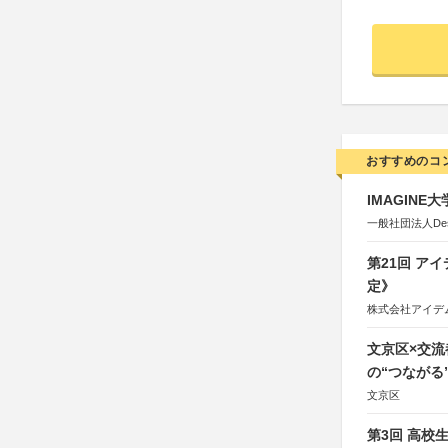
おすすめのコ
IMAGINE
一般社団法人Design 
第21回 ア
定》
株式会社アイデ
文京区×交
の“つながる
文京区
第3回 高校