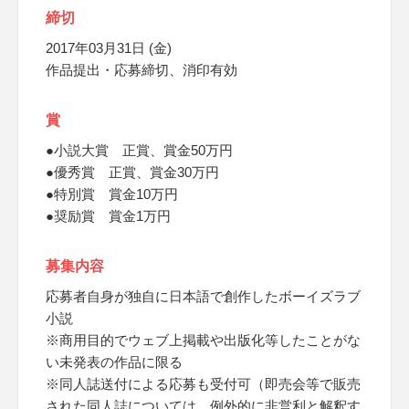
締切
2017年03月31日 (金)
作品提出・応募締切、消印有効
賞
●小説大賞 正賞、賞金50万円
●優秀賞 正賞、賞金30万円
●特別賞 賞金10万円
●奨励賞 賞金1万円
募集内容
応募者自身が独自に日本語で創作したボーイズラブ
小説
※商用目的でウェブ上掲載や出版化等したことがな
い未発表の作品に限る
※同人誌送付による応募も受付可（即売会等で販売
された同人誌については、例外的に非営利と解釈す