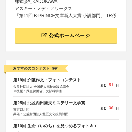
株式会社KADOKAWA
アスキー・メディアワークス
「第11回 B-PRINCE文庫新人大賞 小説部門」 TR係
公式ホームページ
おすすめのコンテスト
[PR]
第19回 介護作文・フォトコンテスト
51
あと
日
公益社団法人 全国老人福祉施設協議会
※後援：厚生労働省、文部科学省
第25回 北区内田康夫ミステリー文学賞
36
あと
日
東京都北区
共催：公益財団法人北区文化振興財団
協力：一般財団法人内田康夫財団
協賛：株式会社実業之日本社
第10回 生命（いのち）を見つめるフォト＆エ