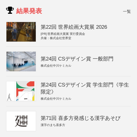
結果発表
一覧
第22回 世界絵画大賞展 2026
[PR]
世界絵画大賞展 実行委員会
共催：株式会社世界堂
第24回 CSデザイン賞 一般部門
株式会社中川ケミカル
第24回 CSデザイン賞 学生部門《学生
限定》
株式会社中川ケミカル
第71回 喜多方発感じる漢字あそび
漢字のまち喜多方