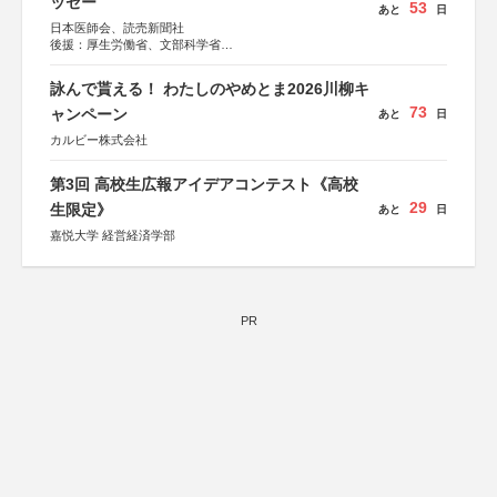
ッセー
53
あと
日
日本医師会、読売新聞社
後援：厚生労働省、文部科学省
協賛：東京海上日動火災保険株式会社、東京海上日動あん
しん生命保険株式会社
詠んで貰える！ わたしのやめとま2026川柳キ
73
ャンペーン
あと
日
カルビー株式会社
第3回 高校生広報アイデアコンテスト《高校
29
生限定》
あと
日
嘉悦大学 経営経済学部
PR