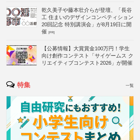
乾久美子や藤本壮介らが登壇、「長谷
工 住まいのデザインコンペティション
20回記念 特別講演会」が8月19日に開
催
[PR]
【公募情報】大賞賞金100万円！学生
向け創作コンテスト「サイゲームス ク
リエイティブコンテスト2026」が開催
特集
一覧