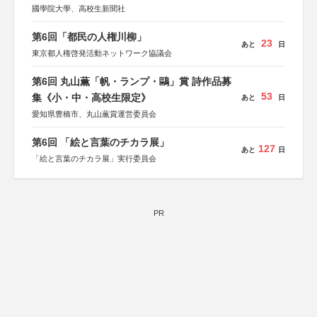
國學院大學、高校生新聞社
第6回「都民の人権川柳」
23
あと
日
東京都人権啓発活動ネットワーク協議会
第6回 丸山薫「帆・ランプ・鷗」賞 詩作品募
53
集《小・中・高校生限定》
あと
日
愛知県豊橋市、丸山薫賞運営委員会
第6回 「絵と言葉のチカラ展」
127
あと
日
「絵と言葉のチカラ展」実行委員会
PR