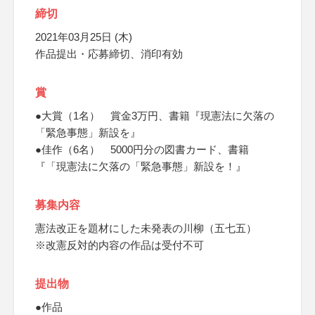
締切
2021年03月25日 (木)
作品提出・応募締切、消印有効
賞
●大賞（1名） 賞金3万円、書籍『現憲法に欠落の
「緊急事態」新設を』
●佳作（6名） 5000円分の図書カード、書籍
『「現憲法に欠落の「緊急事態」新設を！』
募集内容
憲法改正を題材にした未発表の川柳（五七五）
※改憲反対的内容の作品は受付不可
提出物
●作品