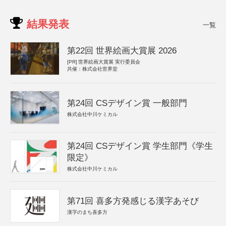
結果発表
一覧
第22回 世界絵画大賞展 2026
[PR]
世界絵画大賞展 実行委員会
共催：株式会社世界堂
第24回 CSデザイン賞 一般部門
株式会社中川ケミカル
第24回 CSデザイン賞 学生部門《学生
限定》
株式会社中川ケミカル
第71回 喜多方発感じる漢字あそび
漢字のまち喜多方