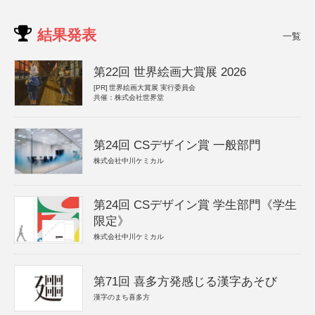
結果発表
一覧
第22回 世界絵画大賞展 2026
[PR]
世界絵画大賞展 実行委員会
共催：株式会社世界堂
第24回 CSデザイン賞 一般部門
株式会社中川ケミカル
第24回 CSデザイン賞 学生部門《学生
限定》
株式会社中川ケミカル
第71回 喜多方発感じる漢字あそび
漢字のまち喜多方