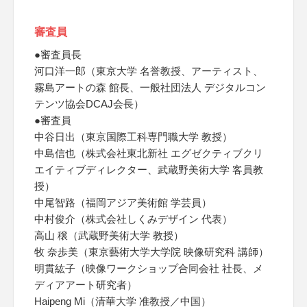
審査員
●審査員長
河口洋一郎（東京大学 名誉教授、アーティスト、
霧島アートの森 館長、一般社団法人 デジタルコン
テンツ協会DCAJ会長）
●審査員
中谷日出（東京国際工科専門職大学 教授）
中島信也（株式会社東北新社 エグゼクティブクリ
エイティブディレクター、武蔵野美術大学 客員教
授）
中尾智路（福岡アジア美術館 学芸員）
中村俊介（株式会社しくみデザイン 代表）
高山 穣（武蔵野美術大学 教授）
牧 奈歩美（東京藝術大学大学院 映像研究科 講師）
明貫紘子（映像ワークショップ合同会社 社長、メ
ディアアート研究者）
Haipeng Mi（清華大学 准教授／中国）