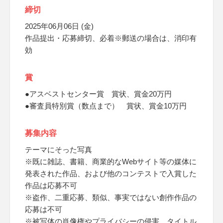
締切
2025年06月06日 (金)
作品提出・応募締切、必着※郵送の場合は、消印有
効
賞
●アスベストセンター賞 賞状、賞金20万円
●審査員特別賞（数点まで） 賞状、賞金10万円
募集内容
テーマにそった写真
※既に雑誌、書籍、商業的なWebサイト等の媒体に
発表された作品、および他のコンテストで入賞した
作品は応募不可
※盗作、二重応募、類似、事実ではない創作作品の
応募は不可
※被写体の肖像権やプライバシーの侵害、タイトル