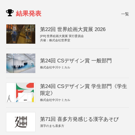
結果発表
一覧
第22回 世界絵画大賞展 2026
[PR]
世界絵画大賞展 実行委員会
共催：株式会社世界堂
第24回 CSデザイン賞 一般部門
株式会社中川ケミカル
第24回 CSデザイン賞 学生部門《学生
限定》
株式会社中川ケミカル
第71回 喜多方発感じる漢字あそび
漢字のまち喜多方