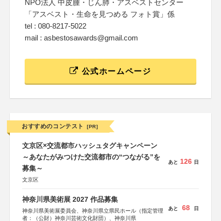
NPO法人 中皮腫・じん肺・アスベストセンター
「アスベスト・生命を見つめる フォト賞」係
tel : 080-8217-5022
mail : asbestosawards@gmail.com
公式ホームページ
おすすめのコンテスト
[PR]
文京区×交流都市ハッシュタグキャンペーン
～あなたがみつけた交流都市の“つながる”を
126
あと
日
募集～
文京区
神奈川県美術展 2027 作品募集
68
あと
日
神奈川県美術展委員会、神奈川県立県民ホール（指定管理
者：（公財）神奈川芸術文化財団）、神奈川県