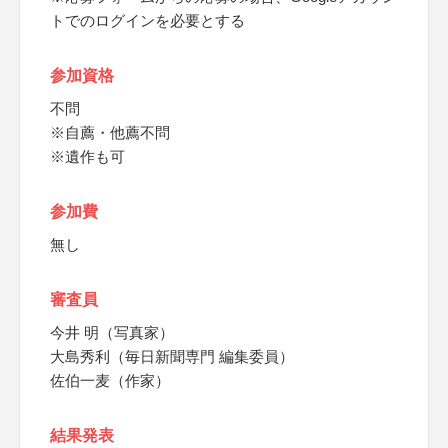
トでのログインを必要とする
参加資格
不問
※自薦・他薦不問
※遺作も可
参加費
無し
審査員
今井 明（写真家）
大島秀利（毎日新聞専門 編集委員）
佐伯一麦（作家）
結果発表