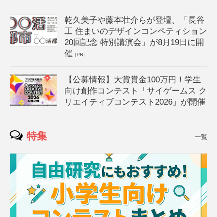
乾久美子や藤本壮介らが登壇、「長谷
工 住まいのデザインコンペティション
20回記念 特別講演会」が8月19日に開
催
[PR]
【公募情報】大賞賞金100万円！学生
向け創作コンテスト「サイゲームス ク
リエイティブコンテスト2026」が開催
特集
一覧