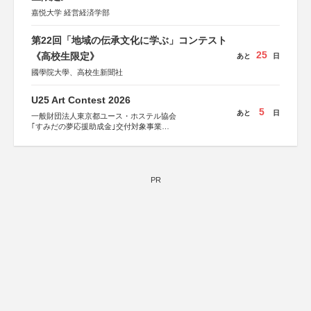
嘉悦大学 経営経済学部
第22回「地域の伝承文化に学ぶ」コンテスト
25
《高校生限定》
あと
日
國學院大學、高校生新聞社
U25 Art Contest 2026
5
あと
日
一般財団法人東京都ユース・ホステル協会
｢すみだの夢応援助成金｣交付対象事業
すみだ五彩の芸術祭 連携企画
PR