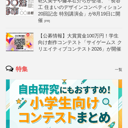
乾久美子や藤本壮介らが登壇、「長谷
工 住まいのデザインコンペティション
20回記念 特別講演会」が8月19日に開
催
[PR]
【公募情報】大賞賞金100万円！学生
向け創作コンテスト「サイゲームス ク
リエイティブコンテスト2026」が開催
特集
一覧