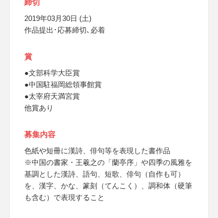
締切
2019年03月30日 (土)
作品提出･応募締切､必着
賞
●文部科学大臣賞
●中国駐福岡総領事館賞
●太宰府天満宮賞
他賞あり
募集内容
色紙や短冊に漢詩、俳句等を表現した書作品
※中国の書家・王羲之の「蘭亭序」や四季の風雅を
基調とした漢詩、語句、短歌、俳句（自作も可）
を、漢字、かな、篆刻（てんこく）、調和体（硬筆
も含む）で表現すること