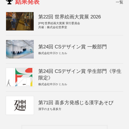
結果発表
一覧
第22回 世界絵画大賞展 2026
[PR]
世界絵画大賞展 実行委員会
共催：株式会社世界堂
第24回 CSデザイン賞 一般部門
株式会社中川ケミカル
第24回 CSデザイン賞 学生部門《学生
限定》
株式会社中川ケミカル
第71回 喜多方発感じる漢字あそび
漢字のまち喜多方