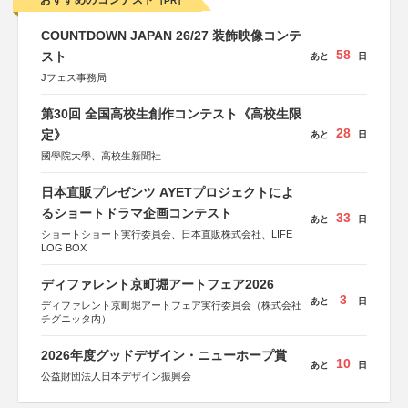
おすすめのコンテスト
[PR]
COUNTDOWN JAPAN 26/27 装飾映像コンテ
58
スト
あと
日
Jフェス事務局
第30回 全国高校生創作コンテスト《高校生限
28
定》
あと
日
國學院大學、高校生新聞社
日本直販プレゼンツ AYETプロジェクトによ
るショートドラマ企画コンテスト
33
あと
日
ショートショート実行委員会、日本直販株式会社、LIFE
LOG BOX
ディファレント京町堀アートフェア2026
3
あと
日
ディファレント京町堀アートフェア実行委員会（株式会社
チグニッタ内）
2026年度グッドデザイン・ニューホープ賞
10
あと
日
公益財団法人日本デザイン振興会