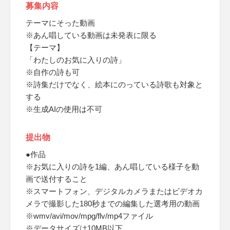
募集内容
テーマにそった動画
※あん唱している動画は未発表に限る
【テーマ】
「わたしのお気に入りの詩」
※自作の詩も可
※詩集だけでなく、絵本にのっている詩歌も対象と
する
※生成AIの使用は不可
提出物
●作品
※お気に入りの詩を1編、あん唱している様子を動
画で送付すること
※スマートフォン、デジタルカメラまたはビデオカ
メラで撮影した180秒までの編集した選考用の動画
※wmv/avi/mov/mpg/flv/mp4ファイル
※データサイズは10MB以下