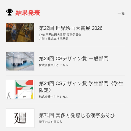
結果発表
一覧
第22回 世界絵画大賞展 2026
[PR]
世界絵画大賞展 実行委員会
共催：株式会社世界堂
第24回 CSデザイン賞 一般部門
株式会社中川ケミカル
第24回 CSデザイン賞 学生部門《学生
限定》
株式会社中川ケミカル
第71回 喜多方発感じる漢字あそび
漢字のまち喜多方