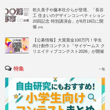
乾久美子や藤本壮介らが登壇、「長谷
工 住まいのデザインコンペティション
20回記念 特別講演会」が8月19日に開
催
[PR]
【公募情報】大賞賞金100万円！学生
向け創作コンテスト「サイゲームス ク
リエイティブコンテスト2026」が開催
特集
一覧