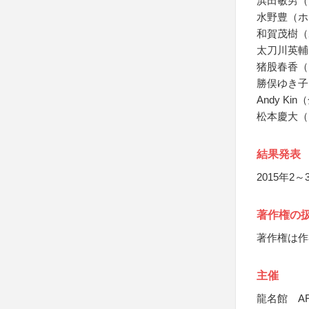
浜田敏男（
水野豊（ホ
和賀茂樹（
太刀川英輔（
猪股春香（
勝俣ゆき子
Andy K
松本慶大（
結果発表
2015年2～
著作権の
著作権は作
主催
龍名館 AR