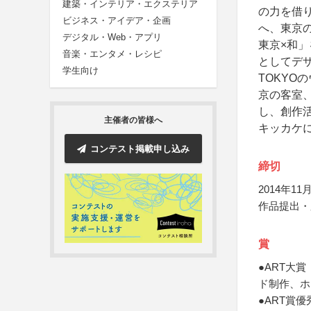
建築・インテリア・エクステリア
の力を借
ビジネス・アイデア・企画
へ、東京
デジタル・Web・アプリ
東京×和
音楽・エンタメ・レシピ
としてデザ
学生向け
TOKY
京の客室
し、創作
主催者の皆様へ
キッカケ
コンテスト掲載申し込み
締切
2014年11月
作品提出・
賞
●ART大
ド制作、ホ
●ART賞