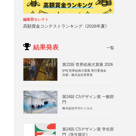
編集部セレクト
高額賞金コンテストランキング《2026年夏》
結果発表
一覧
第22回 世界絵画大賞展 2026
[PR]
世界絵画大賞展 実行委員会
共催：株式会社世界堂
第24回 CSデザイン賞 一般部
門
株式会社中川ケミカル
第24回 CSデザイン賞 学生部
門《学生限定》