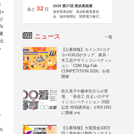
界
2026 第37回 美浜美術展
32
あと
日
×
福井県美浜町、美浜町教育委員
会、福井新聞社、関西電力株式会
ド
社
N
東
ニュース
一覧
出
る
【公募情報】カインズ×コク
ヨ×VUILDがタッグ、家具・
木工品デザインコンペティシ
ョン「CDM Digi Fab
COMPETITION 2026」を初
開催
乾久美子や藤本壮介らが登
壇、「長谷工 住まいのデザ
インコンペティション 20回
記念 特別講演会」が8月19日
に開催
[PR]
ー
【公募情報】大賞賞金100万
カ
円！学生向け創作コンテスト