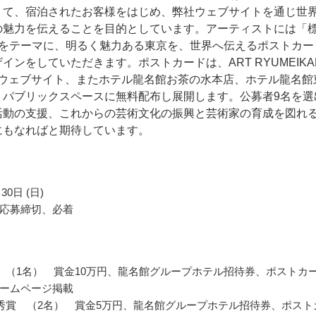
りて、宿泊されたお客様をはじめ、弊社ウェブサイトを通じ世
の魅力を伝えることを目的としています。アーティストには「標
」をテーマに、明るく魅力ある東京を、世界へ伝えるポストカー
インをしていただきます。ポストカードは、ART RYUMEIKA
Oのウェブサイト、またホテル龍名館お茶の水本店、ホテル龍名館
、パブリックスペースに無料配布し展開します。公募者9名を選
活動の支援、これからの芸術文化の振興と芸術家の育成を図れ
にもなればと期待しています。
30日 (日)
応募締切、必着
賞 （1名） 賞金10万円、龍名館グループホテル招待券、ポストカ
ームページ掲載
優秀賞 （2名） 賞金5万円、龍名館グループホテル招待券、ポスト