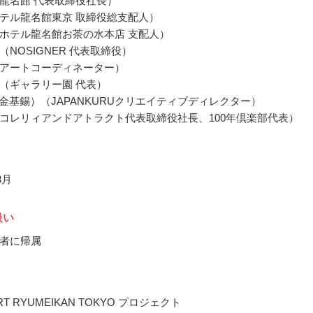
龍名館 代表取締役社長）
テル龍名館東京 取締役総支配人）
ホテル龍名館お茶の水本店 支配人）
NOSIGNER 代表取締役）
アートコーディネーター）
（ギャラリー園 代表）
in（金基錫）（JAPANKURUクリエイティブディレクター）
コレリィアンドアトラクト代表取締役社長、100年倶楽部代表）
3月
扱い
者に帰属
T RYUMEIKAN TOKYO プロジェクト