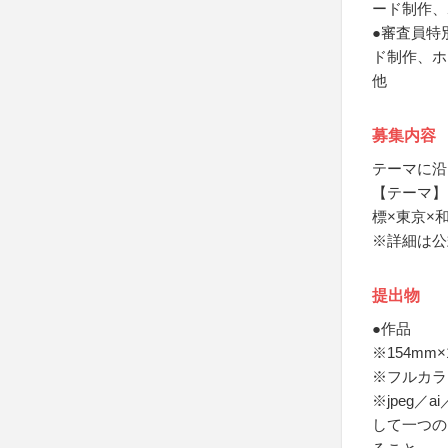
ード制作、
●審査員特
ド制作、ホ
他
募集内容
テーマに沿
【テーマ】
標×東京×
※詳細は公
提出物
●作品
※154mm×
※フルカラ
※jpeg／
して一つの