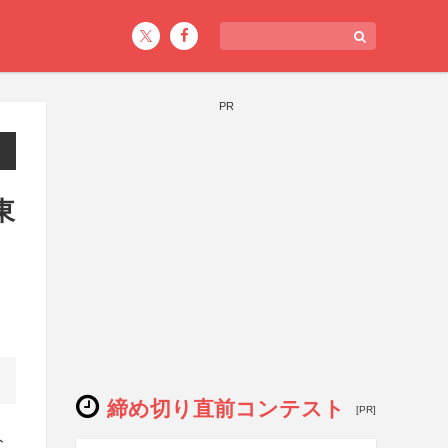
PR
東
締め切り直前コンテスト
[PR]
ト