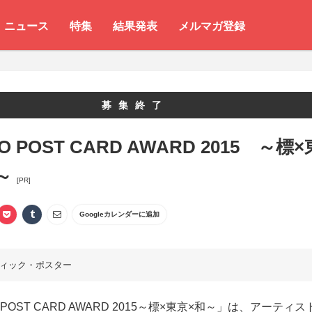
ニュース
特集
結果発表
メルマガ登録
募集終了
O POST CARD AWARD 2015 ～標×
～
[PR]
Googleカレンダーに追加
ィック・ポスター
 POST CARD AWARD 2015～標×東京×和～」は、アーティス