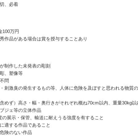
切、必着
100万円
秀作品がある場合は賞を授与することあり
が制作した未発表の彫刻
彫、塑像等
不問
・刺激臭の発生するもの等、人体に危険を及ぼすと思われる物質
含めず）高さ・幅・奥行きがそれぞれ概ね70cm以内、重量30kg以
ブジェ等の立体作品
度の展示・保管、輸送に耐えうる強度を有すること
に適する作品であること
危険のない作品