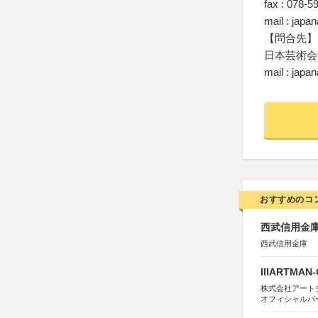
fax : 078-5
mail : jap
【問合先】
日本芸術会
mail : jap
おすすめのコ
西武信用金庫
西武信用金庫
IIIARTMAN
株式会社アートチューン
オフィシャルパ