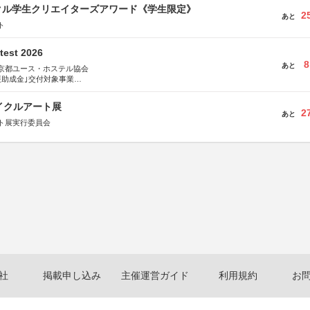
クル学生クリエイターズアワード《学生限定》
2
あと
ト
test 2026
8
あと
京都ユース・ホステル協会
援助成金｣交付対象事業
術祭 連携企画
イクルアート展
2
あと
ト展実行委員会
社
掲載申し込み
主催運営ガイド
利用規約
お