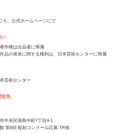
5月ごろ、公式ホームページにて
扱い
著作権は出品者に帰属
作品の発表に関する権利は、日本芸術センターに帰属
本芸術センター
問合先
市中央区港島中町7丁目4-1
館 第8回 彫刻コンクール応募 TR係