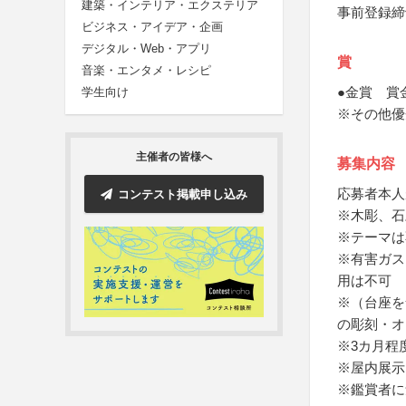
建築・インテリア・エクステリア
事前登録締
ビジネス・アイデア・企画
デジタル・Web・アプリ
賞
音楽・エンタメ・レシピ
●金賞 賞金
学生向け
※その他優
主催者の皆様へ
募集内容
応募者本人
コンテスト掲載申し込み
※木彫、石
※テーマは
※有害ガス
用は不可
※（台座を
の彫刻・オ
※3カ月程
※屋内展示
※鑑賞者に