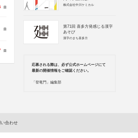
株式会社中川ケミカル
5
日
第71回 喜多方発感じる漢字
日
あそび
漢字のまち喜多方
7
日
応募される際は、必ず公式ホームページにて
最新の開催情報をご確認ください。
「登竜門」編集部
問い合わせ