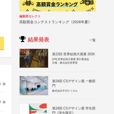
編集部セレクト
高額賞金コンテストランキング《2026年夏》
結果発表
一覧
第22回 世界絵画大賞展 2026
[PR]
世界絵画大賞展 実行委員会
共催：株式会社世界堂
第24回 CSデザイン賞 一般部
6
日
門
株式会社中川ケミカル
9
日
第24回 CSデザイン賞 学生部
門《学生限定》