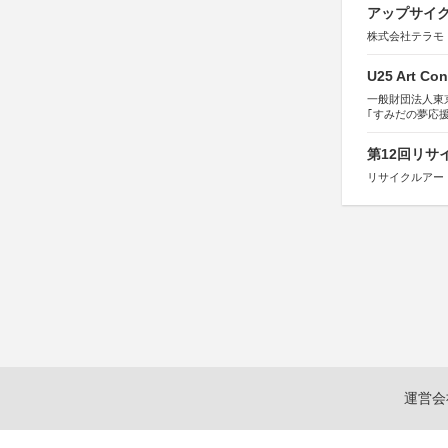
アップサイ
株式会社テラモ
U25 Art Con
一般財団法人東
｢すみだの夢応
すみだ五彩の芸
第12回リサ
リサイクルアー
運営会