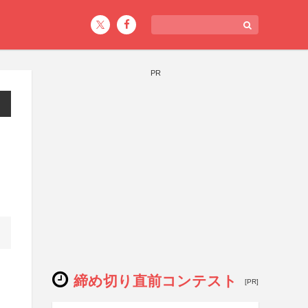
PR
締め切り直前コンテスト
[PR]