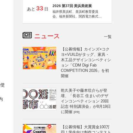
2026 第37回 美浜美術展
33
あと
日
福井県美浜町、美浜町教育委員
会、福井新聞社、関西電力株式会
社
ニュース
一覧
【公募情報】カインズ×コク
ヨ×VUILDがタッグ、家具・
木工品デザインコンペティシ
ョン「CDM Digi Fab
COMPETITION 2026」を初
開催
の使
乾久美子や藤本壮介らが登
壇、「長谷工 住まいのデザ
内
インコンペティション 20回
記念 特別講演会」が8月19日
に開催
[PR]
【公募情報】大賞賞金100万
円！学生向け創作コンテスト