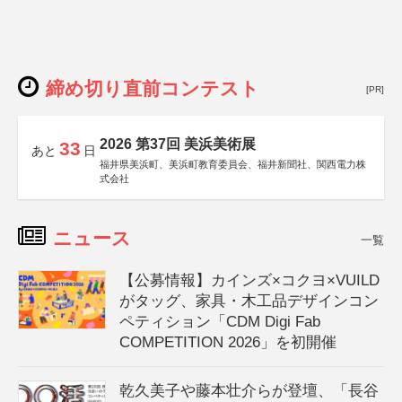
締め切り直前コンテスト
[PR]
2026 第37回 美浜美術展
33
あと
日
福井県美浜町、美浜町教育委員会、福井新聞社、関西電力株
式会社
ニュース
一覧
【公募情報】カインズ×コクヨ×VUILD
がタッグ、家具・木工品デザインコン
ペティション「CDM Digi Fab
COMPETITION 2026」を初開催
乾久美子や藤本壮介らが登壇、「長谷