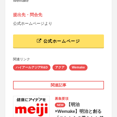
Wemake
提出先・問合先
公式ホームページより
公式ホームページ
関連リンク
ハイアールアジアR&D
アクア
Wemake
関連記事
募集要項
【明治
NEW
×Wemake】明治と創る