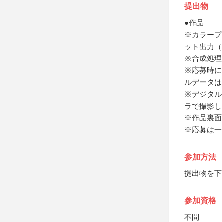
提出物
●作品
※カラープ
ット出力（
※合成処理
※応募時に
ルデータは
※デジタル
ラで撮影し
※作品裏面
※応募は一
参加方法
提出物を下
参加資格
不問