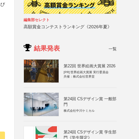
よび
編集部セレクト
高額賞金コンテストランキング《2026年夏》
結果発表
一覧
第22回 世界絵画大賞展 2026
[PR]
世界絵画大賞展 実行委員会
共催：株式会社世界堂
第24回 CSデザイン賞 一般部
門
株式会社中川ケミカル
第24回 CSデザイン賞 学生部
門《学生限定》