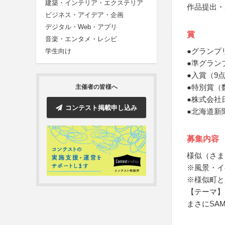
建築・インテリア・エクステリア
作品提出・
ビジネス・アイデア・企画
デジタル・Web・アプリ
賞
音楽・エンタメ・レシピ
●グランプ
学生向け
●準グラン
●入賞（9
●特別賞（
主催者の皆様へ
●株式会社
コンテスト掲載申し込み
●北海道新
募集内容
様似（さま
※風景・イ
※様似町と
【テーマ】
まさにSAM