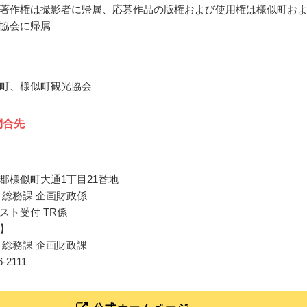
著作権は撮影者に帰属、応募作品の版権および使用権は様似町お
協会に帰属
町、様似町観光協会
問合先
郡様似町大通1丁目21番地
 総務課 企画財政係
スト受付 TR係
】
 総務課 企画財政課
36-2111