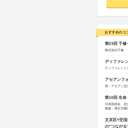
おすすめのコ
第23回 千
株式会社千修
ディファレン
ディファレント
アセアンフォ
堺・アセアン交
第10回 生
日本医師会、読
後援：厚生労働
協賛：東京海上
文京区×交
の“つながる