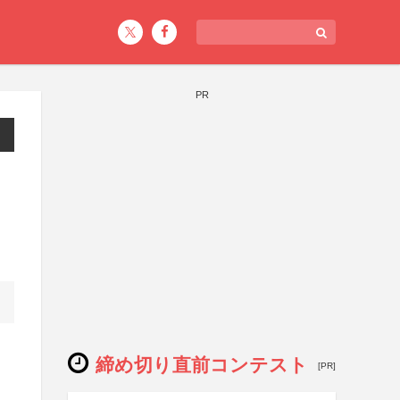
PR
締め切り直前コンテスト
[PR]