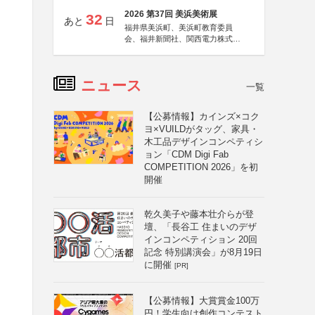
2026 第37回 美浜美術展
32
あと
日
福井県美浜町、美浜町教育委員
会、福井新聞社、関西電力株式会
社
ニュース
一覧
【公募情報】カインズ×コク
ヨ×VUILDがタッグ、家具・
木工品デザインコンペティシ
ョン「CDM Digi Fab
COMPETITION 2026」を初
開催
乾久美子や藤本壮介らが登
壇、「長谷工 住まいのデザ
インコンペティション 20回
記念 特別講演会」が8月19日
に開催
[PR]
【公募情報】大賞賞金100万
円！学生向け創作コンテスト