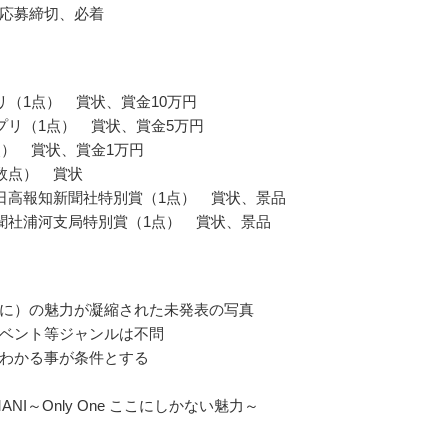
応募締切、必着
リ（1点） 賞状、賞金10万円
プリ（1点） 賞状、賞金5万円
点） 賞状、賞金1万円
数点） 賞状
日高報知新聞社特別賞（1点） 賞状、景品
聞社浦河支局特別賞（1点） 賞状、景品
に）の魅力が凝縮された未発表の写真
ベント等ジャンルは不問
わかる事が条件とする
ANI～Only One ここにしかない魅力～