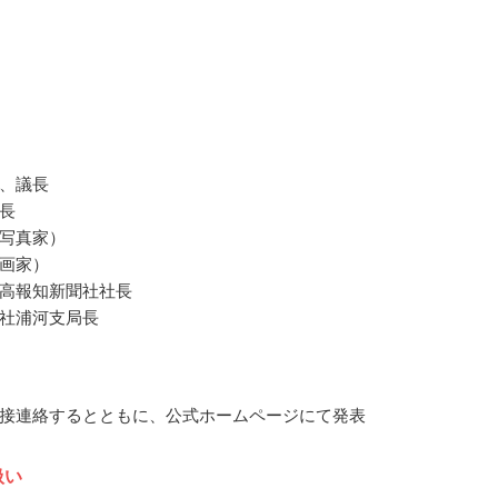
、議長
長
写真家）
画家）
高報知新聞社社長
社浦河支局長
接連絡するとともに、公式ホームページにて発表
扱い