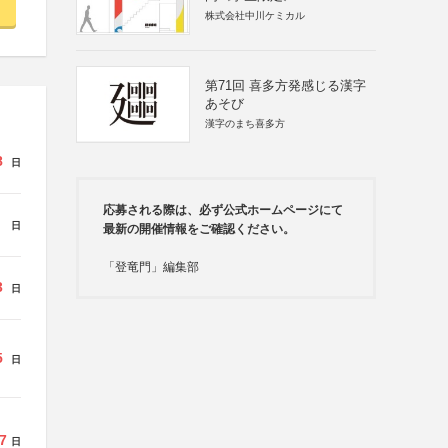
株式会社中川ケミカル
第71回 喜多方発感じる漢字
あそび
漢字のまち喜多方
8
日
応募される際は、必ず公式ホームページにて
日
最新の開催情報をご確認ください。
「登竜門」編集部
3
日
5
日
7
日