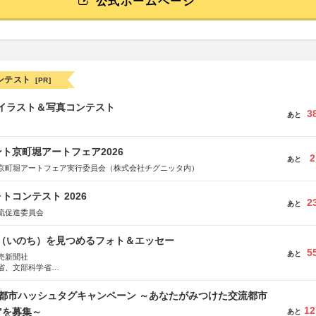
公式ホームページ
ンテスト
[PR]
修イラスト＆写真コンテスト
3
あと
ト京町堀アートフェア2026
2
あと
京町堀アートフェア実行委員会（株式会社チグニッタ内）
トコンテスト 2026
2
あと
流促進委員会
命（いのち）を見つめるフォト＆エッセー
5
あと
売新聞社
省、文部科学省
日動火災保険株式会社、東京海上日動あんしん生命保険株式会社
流都市ハッシュタグキャンペーン ～あなたがみつけた交流都市
12
”を募集～
あと