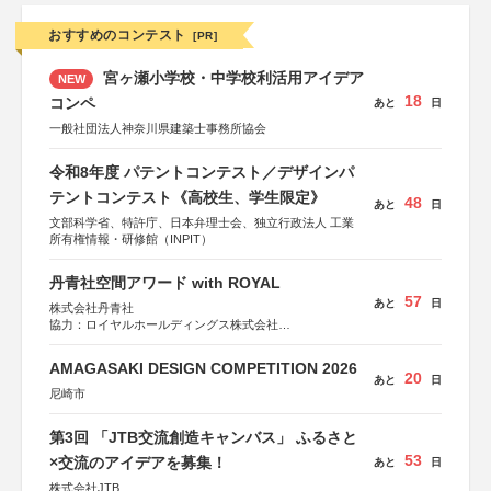
おすすめのコンテスト
[PR]
宮ヶ瀬小学校・中学校利活用アイデア
NEW
18
コンペ
あと
日
一般社団法人神奈川県建築士事務所協会
令和8年度 パテントコンテスト／デザインパ
テントコンテスト《高校生、学生限定》
48
あと
日
文部科学省、特許庁、日本弁理士会、独立行政法人 工業
所有権情報・研修館（INPIT）
丹青社空間アワード with ROYAL
57
あと
日
株式会社丹青社
協力：ロイヤルホールディングス株式会社
運営協力：株式会社JDN
AMAGASAKI DESIGN COMPETITION 2026
20
あと
日
尼崎市
第3回 「JTB交流創造キャンバス」 ふるさと
53
×交流のアイデアを募集！
あと
日
株式会社JTB