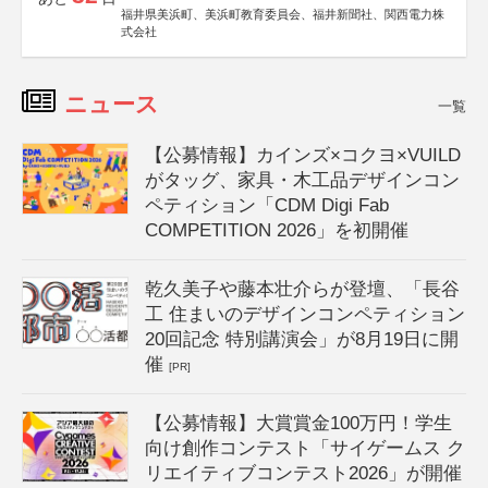
福井県美浜町、美浜町教育委員会、福井新聞社、関西電力株
式会社
ニュース
一覧
【公募情報】カインズ×コクヨ×VUILD
がタッグ、家具・木工品デザインコン
ペティション「CDM Digi Fab
COMPETITION 2026」を初開催
乾久美子や藤本壮介らが登壇、「長谷
工 住まいのデザインコンペティション
20回記念 特別講演会」が8月19日に開
催
[PR]
【公募情報】大賞賞金100万円！学生
向け創作コンテスト「サイゲームス ク
リエイティブコンテスト2026」が開催