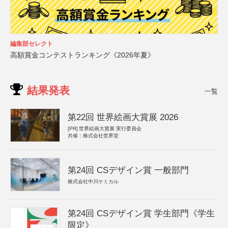
編集部セレクト
高額賞金コンテストランキング《2026年夏》
結果発表
一覧
第22回 世界絵画大賞展 2026
[PR]
世界絵画大賞展 実行委員会
共催：株式会社世界堂
第24回 CSデザイン賞 一般部門
株式会社中川ケミカル
第24回 CSデザイン賞 学生部門《学生
限定》