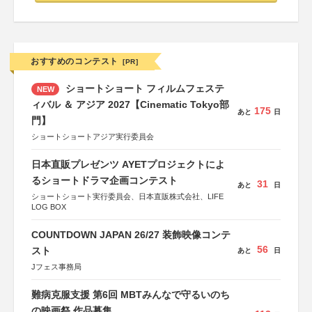
おすすめのコンテスト
[PR]
ショートショート フィルムフェステ
NEW
ィバル ＆ アジア 2027【Cinematic Tokyo部
175
あと
日
門】
ショートショートアジア実行委員会
日本直販プレゼンツ AYETプロジェクトによ
るショートドラマ企画コンテスト
31
あと
日
ショートショート実行委員会、日本直販株式会社、LIFE
LOG BOX
COUNTDOWN JAPAN 26/27 装飾映像コンテ
56
スト
あと
日
Jフェス事務局
難病克服支援 第6回 MBTみんなで守るいのち
の映画祭 作品募集