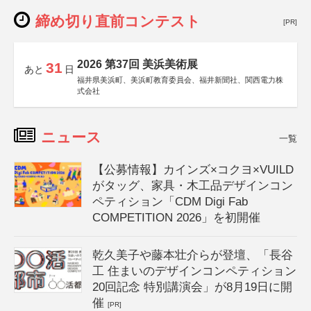
締め切り直前コンテスト
[PR]
2026 第37回 美浜美術展
31
あと
日
福井県美浜町、美浜町教育委員会、福井新聞社、関西電力株
式会社
ニュース
一覧
【公募情報】カインズ×コクヨ×VUILD
がタッグ、家具・木工品デザインコン
ペティション「CDM Digi Fab
COMPETITION 2026」を初開催
乾久美子や藤本壮介らが登壇、「長谷
工 住まいのデザインコンペティション
20回記念 特別講演会」が8月19日に開
催
[PR]