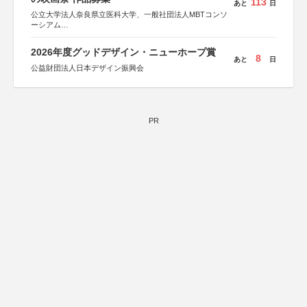
113
あと
日
公立大学法人奈良県立医科大学、一般社団法人MBTコンソ
ーシアム
協力：読売新聞社
2026年度グッドデザイン・ニューホープ賞
後援：厚生労働省
8
あと
日
文部科学省
公益財団法人日本デザイン振興会
奈良県
日本経済団体連合会
関西経済連合会
「“よい仕事おこし”フェア」実行委員会
関西文化学術研究都市推進機構
PR
東京難病団体連絡協議会