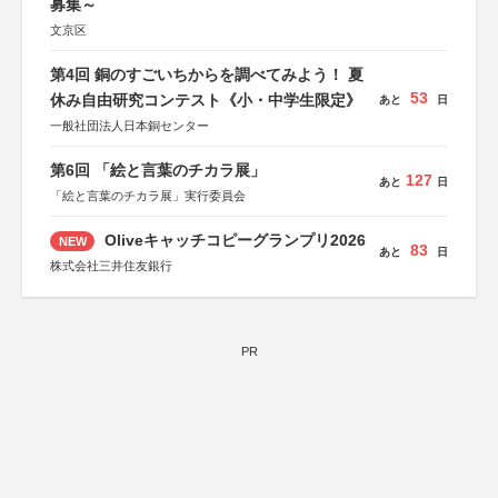
募集～
文京区
第4回 銅のすごいちからを調べてみよう！ 夏
53
休み自由研究コンテスト《小・中学生限定》
あと
日
一般社団法人日本銅センター
第6回 「絵と言葉のチカラ展」
127
あと
日
「絵と言葉のチカラ展」実行委員会
Oliveキャッチコピーグランプリ2026
NEW
83
あと
日
株式会社三井住友銀行
PR