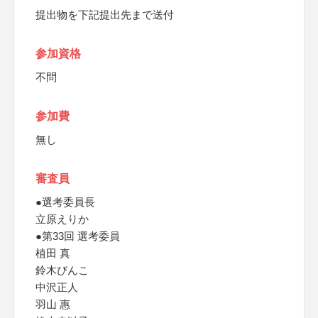
提出物を下記提出先まで送付
参加資格
不問
参加費
無し
審査員
●選考委員長
立原えりか
●第33回 選考委員
植田 真
鈴木びんこ
中沢正人
羽山 惠