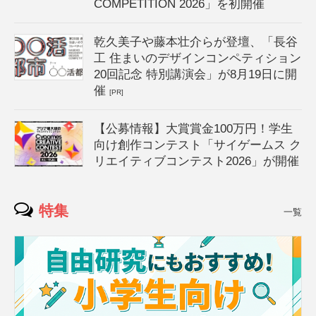
COMPETITION 2026」を初開催
乾久美子や藤本壮介らが登壇、「長谷
工 住まいのデザインコンペティション
20回記念 特別講演会」が8月19日に開
催
[PR]
【公募情報】大賞賞金100万円！学生
向け創作コンテスト「サイゲームス ク
リエイティブコンテスト2026」が開催
特集
一覧