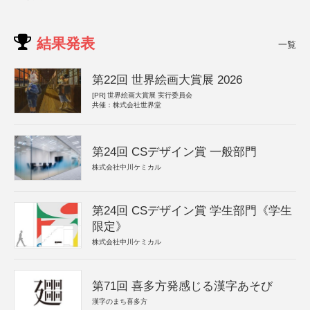
結果発表
一覧
第22回 世界絵画大賞展 2026
[PR]
世界絵画大賞展 実行委員会
共催：株式会社世界堂
第24回 CSデザイン賞 一般部門
株式会社中川ケミカル
第24回 CSデザイン賞 学生部門《学生
限定》
株式会社中川ケミカル
第71回 喜多方発感じる漢字あそび
漢字のまち喜多方