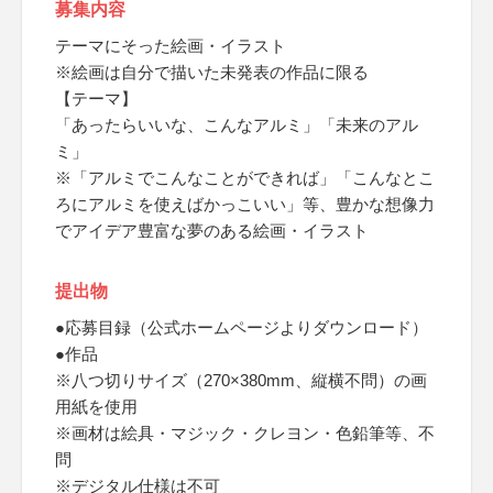
募集内容
テーマにそった絵画・イラスト
※絵画は自分で描いた未発表の作品に限る
【テーマ】
「あったらいいな、こんなアルミ」「未来のアル
ミ」
※「アルミでこんなことができれば」「こんなとこ
ろにアルミを使えばかっこいい」等、豊かな想像力
でアイデア豊富な夢のある絵画・イラスト
提出物
●応募目録（公式ホームページよりダウンロード）
●作品
※八つ切りサイズ（270×380mm、縦横不問）の画
用紙を使用
※画材は絵具・マジック・クレヨン・色鉛筆等、不
問
※デジタル仕様は不可