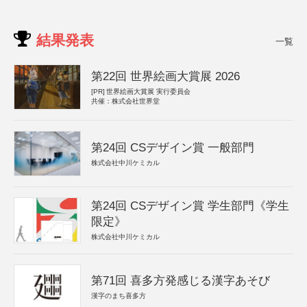
結果発表
一覧
第22回 世界絵画大賞展 2026
[PR]
世界絵画大賞展 実行委員会
共催：株式会社世界堂
第24回 CSデザイン賞 一般部門
株式会社中川ケミカル
第24回 CSデザイン賞 学生部門《学生
限定》
株式会社中川ケミカル
第71回 喜多方発感じる漢字あそび
漢字のまち喜多方