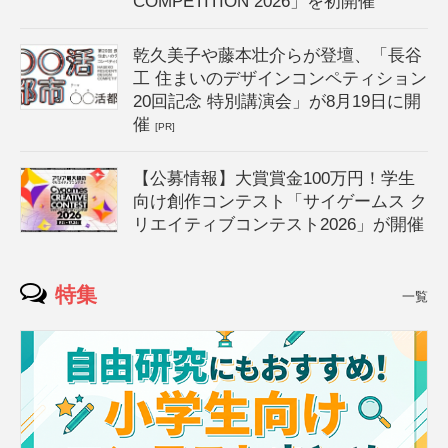
COMPETITION 2026」を初開催
乾久美子や藤本壮介らが登壇、「長谷
工 住まいのデザインコンペティション
20回記念 特別講演会」が8月19日に開
催
[PR]
【公募情報】大賞賞金100万円！学生
向け創作コンテスト「サイゲームス ク
リエイティブコンテスト2026」が開催
特集
一覧