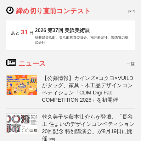
締め切り直前コンテスト
[PR]
2026 第37回 美浜美術展
31
あと
日
福井県美浜町、美浜町教育委員会、福井新聞社、関西電力株
式会社
ニュース
一覧
【公募情報】カインズ×コクヨ×VUILD
がタッグ、家具・木工品デザインコン
ペティション「CDM Digi Fab
COMPETITION 2026」を初開催
乾久美子や藤本壮介らが登壇、「長谷
工 住まいのデザインコンペティション
20回記念 特別講演会」が8月19日に開
催
[PR]