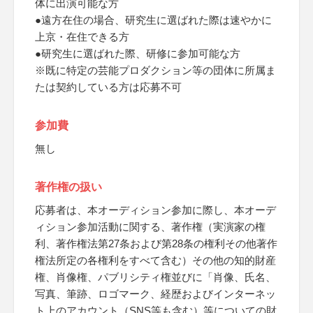
体に出演可能な方
●遠方在住の場合、研究生に選ばれた際は速やかに
上京・在住できる方
●研究生に選ばれた際、研修に参加可能な方
※既に特定の芸能プロダクション等の団体に所属ま
たは契約している方は応募不可
参加費
無し
著作権の扱い
応募者は、本オーディション参加に際し、本オーデ
ィション参加活動に関する、著作権（実演家の権
利、著作権法第27条および第28条の権利その他著作
権法所定の各権利をすべて含む）その他の知的財産
権、肖像権、パブリシティ権並びに「肖像、氏名、
写真、筆跡、ロゴマーク、経歴およびインターネッ
ト上のアカウント（SNS等も含む）等についての財