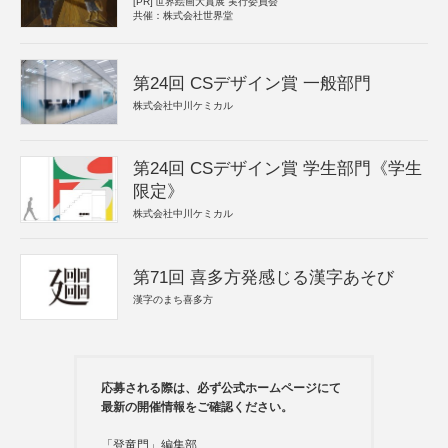
[PR]
世界絵画大賞展 実行委員会
共催：株式会社世界堂
第24回 CSデザイン賞 一般部門
株式会社中川ケミカル
第24回 CSデザイン賞 学生部門《学生
限定》
株式会社中川ケミカル
第71回 喜多方発感じる漢字あそび
漢字のまち喜多方
応募される際は、必ず公式ホームページにて
最新の開催情報をご確認ください。
「登竜門」編集部