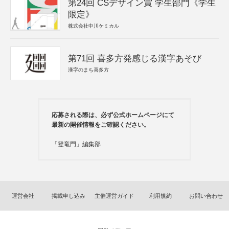
第24回 CSデザイン賞 学生部門《学生
限定》
株式会社中川ケミカル
第71回 喜多方発感じる漢字あそび
漢字のまち喜多方
応募される際は、必ず公式ホームページにて
最新の開催情報をご確認ください。
「登竜門」編集部
運営会社
掲載申し込み
主催運営ガイド
利用規約
お問い合わせ