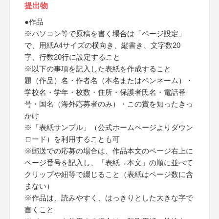
提出物
●作品
※パソコン等で原稿を書く場合は「ページ設定」
で、用紙A4サイズの横向き、縦書き、文字数20
字、行数20行に設定すること
※以下の事項を記入した表紙を作成すること
題（作品）名・作者名（本名またはペンネーム）・
学校名・学年・枚数・住所・保護者氏名・電話番
号・国名（海外応募者のみ）・この賞を知ったきっ
かけ
※「表紙サンプル」（公式ホームページよりダウン
ロード）を利用することも可
※郵送での応募の場合は、作品本文のページ右上に
ページ番号を記入し、「表紙→本文」の順に並べて
クリップや紐等で綴じること（表紙はページ数に含
まない）
※作品は、読みやすく、はっきりとした大きな字で
書くこと