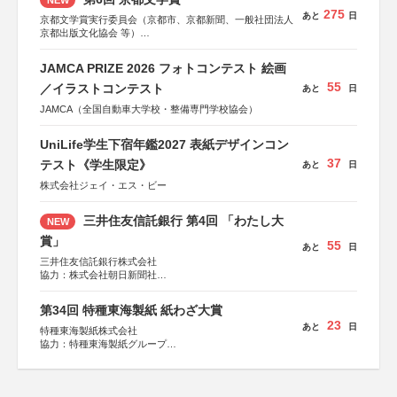
275
あと
日
京都文学賞実行委員会（京都市、京都新聞、一般社団法人
京都出版文化協会 等）
協力：京都府書店商業組合、朝日新聞出版、
KADOKAWA、河出書房新社、幻冬舎、講談社、光文社、
JAMCA PRIZE 2026 フォトコンテスト 絵画
集英社、小学館、祥伝社、新潮社、淡交社、ちいさいミシ
55
マ社、徳間書店、早川書房、PHP研究所、双葉社、文藝春
／イラストコンテスト
あと
日
秋、ポプラ社、毎日新聞出版
JAMCA（全国自動車大学校・整備専門学校協会）
UniLife学生下宿年鑑2027 表紙デザインコン
37
テスト《学生限定》
あと
日
株式会社ジェイ・エス・ビー
三井住友信託銀行 第4回 「わたし大
NEW
賞」
55
あと
日
三井住友信託銀行株式会社
協力：株式会社朝日新聞社
後援：日本郵便株式会社
第34回 特種東海製紙 紙わざ大賞
23
あと
日
特種東海製紙株式会社
協力：特種東海製紙グループ
特別協賛：静岡県長泉町