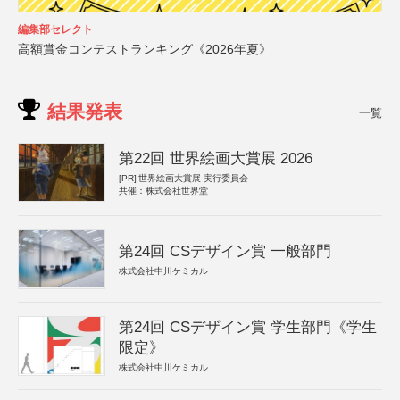
編集部セレクト
高額賞金コンテストランキング《2026年夏》
結果発表
一覧
第22回 世界絵画大賞展 2026
[PR]
世界絵画大賞展 実行委員会
共催：株式会社世界堂
第24回 CSデザイン賞 一般部門
株式会社中川ケミカル
第24回 CSデザイン賞 学生部門《学生
限定》
株式会社中川ケミカル