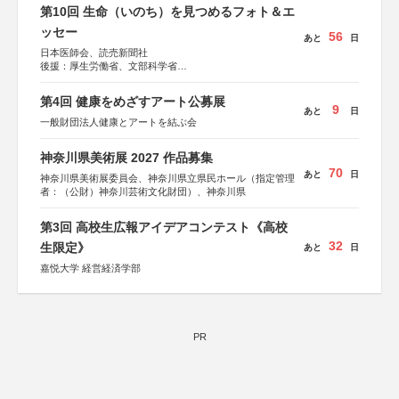
第10回 生命（いのち）を見つめるフォト＆エ
ッセー
56
あと
日
日本医師会、読売新聞社
後援：厚生労働省、文部科学省
協賛：東京海上日動火災保険株式会社、東京海上日動あん
しん生命保険株式会社
第4回 健康をめざすアート公募展
9
あと
日
一般財団法人健康とアートを結ぶ会
神奈川県美術展 2027 作品募集
70
あと
日
神奈川県美術展委員会、神奈川県立県民ホール（指定管理
者：（公財）神奈川芸術文化財団）、神奈川県
第3回 高校生広報アイデアコンテスト《高校
32
生限定》
あと
日
嘉悦大学 経営経済学部
PR