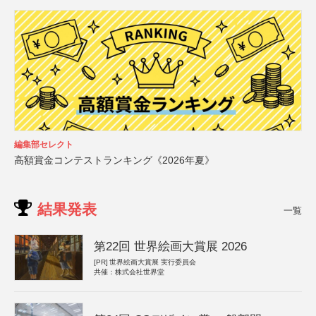
編集部セレクト
高額賞金コンテストランキング《2026年夏》
結果発表
一覧
第22回 世界絵画大賞展 2026
[PR]
世界絵画大賞展 実行委員会
共催：株式会社世界堂