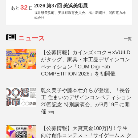
2026 第37回 美浜美術展
32
あと
日
福井県美浜町、美浜町教育委員会、福井新聞社、関西電力株
式会社
ニュース
一覧
【公募情報】カインズ×コクヨ×VUILD
がタッグ、家具・木工品デザインコン
ペティション「CDM Digi Fab
COMPETITION 2026」を初開催
乾久美子や藤本壮介らが登壇、「長谷
工 住まいのデザインコンペティション
20回記念 特別講演会」が8月19日に開
催
[PR]
【公募情報】大賞賞金100万円！学生
向け創作コンテスト「サイゲームス ク