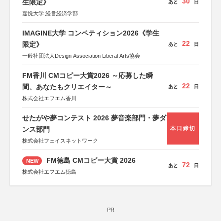
30
生限定》
あと
日
嘉悦大学 経営経済学部
IMAGINE大学 コンペティション2026《学生
22
限定》
あと
日
一般社団法人Design Association Liberal Arts協会
FM香川 CMコピー大賞2026 ～応募した瞬
22
間、あなたもクリエイター～
あと
日
株式会社エフエム香川
せたがや夢コンテスト 2026 夢音楽部門・夢ダ
ンス部門
本日締切
株式会社フェイスネットワーク
FM徳島 CMコピー大賞 2026
NEW
72
あと
日
株式会社エフエム徳島
PR