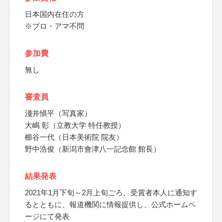
日本国内在住の方
※プロ・アマ不問
参加費
無し
審査員
淺井愼平（写真家）
大嶋 彰（立教大学 特任教授）
櫛谷一代（日本美術院 院友）
野中浩俊（新潟市會津八一記念館 館長）
結果発表
2021年1月下旬～2月上旬ごろ、受賞者本人に通知す
るとともに、報道機関に情報提供し、公式ホームペ
ージにて発表