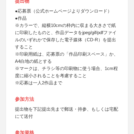
提出物
●応募票（公式ホームページよりダウンロード）
●作品
※カラーで、縦横10cmの枠内に収まる大きさで紙
に印刷したものと、作品データをjpeg/gif/pdfファイ
ルのいずれかで保存した電子媒体（CD-R）を提出
すること
※印刷用紙は、応募票の「作品印刷スペース」か、
A4白地の紙とする
※マークは、チラシ等の印刷物に使う場合、1cm程
度に縮小されることを考慮すること
※応募は一人2作品まで
参加方法
提出物を下記提出先まで郵送・持参、もしくは宅配
にて送付
参加資格