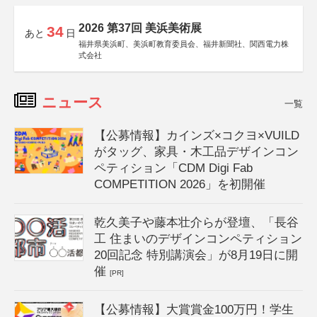
2026 第37回 美浜美術展
34
あと
日
福井県美浜町、美浜町教育委員会、福井新聞社、関西電力株
式会社
ニュース
一覧
【公募情報】カインズ×コクヨ×VUILD
がタッグ、家具・木工品デザインコン
ペティション「CDM Digi Fab
COMPETITION 2026」を初開催
乾久美子や藤本壮介らが登壇、「長谷
工 住まいのデザインコンペティション
20回記念 特別講演会」が8月19日に開
催
[PR]
【公募情報】大賞賞金100万円！学生