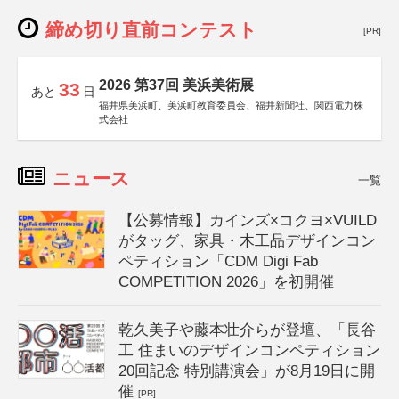
締め切り直前コンテスト
[PR]
2026 第37回 美浜美術展
33
あと
日
福井県美浜町、美浜町教育委員会、福井新聞社、関西電力株
式会社
ニュース
一覧
【公募情報】カインズ×コクヨ×VUILD
がタッグ、家具・木工品デザインコン
ペティション「CDM Digi Fab
COMPETITION 2026」を初開催
乾久美子や藤本壮介らが登壇、「長谷
工 住まいのデザインコンペティション
20回記念 特別講演会」が8月19日に開
催
[PR]