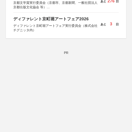
276
あと
日
京都文学賞実行委員会（京都市、京都新聞、一般社団法人
京都出版文化協会 等）
協力：京都府書店商業組合、朝日新聞出版、
KADOKAWA、河出書房新社、幻冬舎、講談社、光文社、
ディファレント京町堀アートフェア2026
集英社、小学館、祥伝社、新潮社、淡交社、ちいさいミシ
3
あと
日
マ社、徳間書店、早川書房、PHP研究所、双葉社、文藝春
ディファレント京町堀アートフェア実行委員会（株式会社
秋、ポプラ社、毎日新聞出版
チグニッタ内）
PR