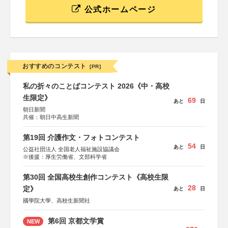
公式ホームページ
おすすめのコンテスト
[PR]
私の折々のことばコンテスト 2026《中・高校
生限定》
69
あと
日
朝日新聞
共催：朝日中高生新聞
第19回 介護作文・フォトコンテスト
54
あと
日
公益社団法人 全国老人福祉施設協議会
※後援：厚生労働省、文部科学省
第30回 全国高校生創作コンテスト《高校生限
28
定》
あと
日
國學院大學、高校生新聞社
第6回 京都文学賞
NEW