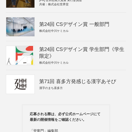
[PR]
世界絵画大賞展 実行委員会
共催：株式会社世界堂
第24回 CSデザイン賞 一般部門
株式会社中川ケミカル
第24回 CSデザイン賞 学生部門《学生
限定》
株式会社中川ケミカル
第71回 喜多方発感じる漢字あそび
漢字のまち喜多方
応募される際は、必ず公式ホームページにて
最新の開催情報をご確認ください。
「登竜門」編集部