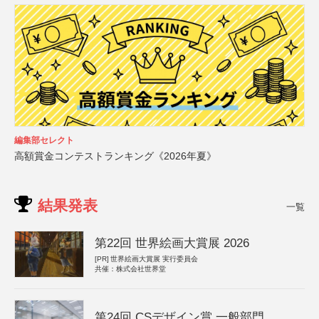
編集部セレクト
高額賞金コンテストランキング《2026年夏》
結果発表
一覧
第22回 世界絵画大賞展 2026
[PR]
世界絵画大賞展 実行委員会
共催：株式会社世界堂
第24回 CSデザイン賞 一般部門