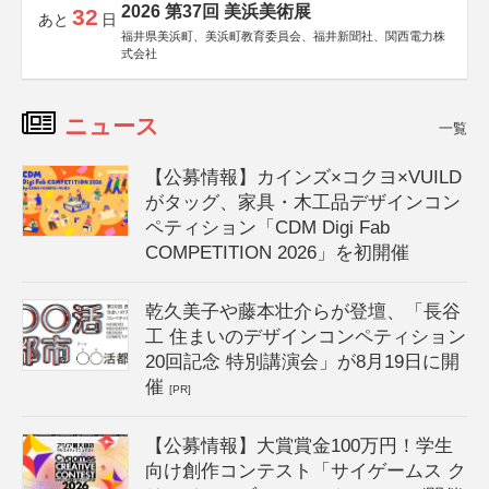
2026 第37回 美浜美術展
32
あと
日
福井県美浜町、美浜町教育委員会、福井新聞社、関西電力株
式会社
ニュース
一覧
【公募情報】カインズ×コクヨ×VUILD
がタッグ、家具・木工品デザインコン
ペティション「CDM Digi Fab
COMPETITION 2026」を初開催
乾久美子や藤本壮介らが登壇、「長谷
工 住まいのデザインコンペティション
20回記念 特別講演会」が8月19日に開
催
[PR]
【公募情報】大賞賞金100万円！学生
向け創作コンテスト「サイゲームス ク