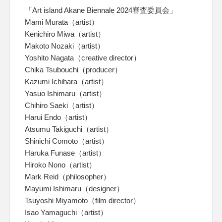
「Art island Akane Biennale 2024審査委員会」
Mami Murata（artist）
Kenichiro Miwa（artist）
Makoto Nozaki（artist）
Yoshito Nagata（creative director）
Chika Tsubouchi（producer）
Kazumi Ichihara（artist）
Yasuo Ishimaru（artist）
Chihiro Saeki（artist）
Harui Endo（artist）
Atsumu Takiguchi（artist）
Shinichi Comoto（artist）
Haruka Funase（artist）
Hiroko Nono（artist）
Mark Reid（philosopher）
Mayumi Ishimaru（designer）
Tsuyoshi Miyamoto（film director）
Isao Yamaguchi（artist）