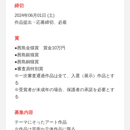
締切
2024年06月01日 (土)
作品提出・応募締切、必着
賞
●茜島金猫賞 賞金10万円
●茜島銀猫賞
●茜島銅猫賞
●審査員特別賞
※一次審査通過作品は全て、入選（展示）作品とす
る
※受賞者が未成年の場合、保護者の承諾を必要とす
る
募集内容
テーマにそったアート作品
※作品は平面か立体作品に限る