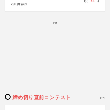
54
あと
日
石川県能美市
PR
締め切り直前コンテスト
[PR]