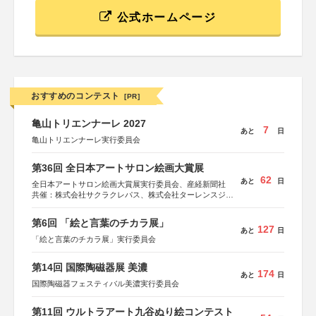
公式ホームページ
おすすめのコンテスト
[PR]
亀山トリエンナーレ 2027
7
あと
日
亀山トリエンナーレ実行委員会
第36回 全日本アートサロン絵画大賞展
62
あと
日
全日本アートサロン絵画大賞展実行委員会、産経新聞社
共催：株式会社サクラクレパス、株式会社ターレンスジャ
パン、サクラアートサロン、株式会社アムス
第6回 「絵と言葉のチカラ展」
127
あと
日
「絵と言葉のチカラ展」実行委員会
第14回 国際陶磁器展 美濃
174
あと
日
国際陶磁器フェスティバル美濃実行委員会
第11回 ウルトラアート九谷ぬり絵コンテスト