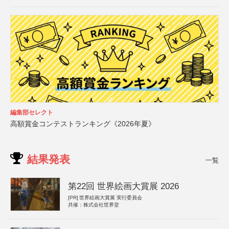
編集部セレクト
高額賞金コンテストランキング《2026年夏》
結果発表
一覧
第22回 世界絵画大賞展 2026
[PR]
世界絵画大賞展 実行委員会
共催：株式会社世界堂