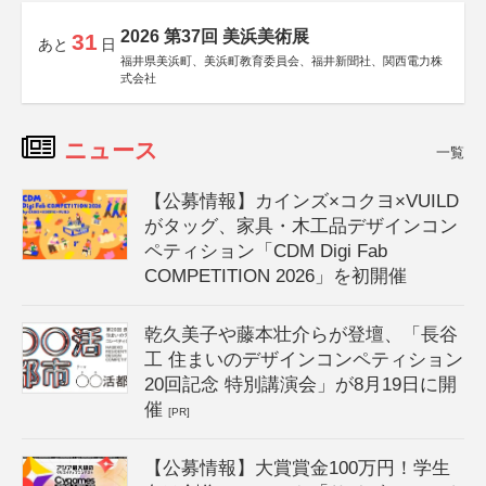
2026 第37回 美浜美術展
31
あと
日
福井県美浜町、美浜町教育委員会、福井新聞社、関西電力株
式会社
ニュース
一覧
【公募情報】カインズ×コクヨ×VUILD
がタッグ、家具・木工品デザインコン
ペティション「CDM Digi Fab
COMPETITION 2026」を初開催
乾久美子や藤本壮介らが登壇、「長谷
工 住まいのデザインコンペティション
20回記念 特別講演会」が8月19日に開
催
[PR]
【公募情報】大賞賞金100万円！学生