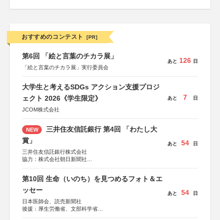
おすすめのコンテスト
[PR]
第6回 「絵と言葉のチカラ展」
126
あと
日
「絵と言葉のチカラ展」実行委員会
大学生と考えるSDGs アクション支援プロジ
7
ェクト 2026《学生限定》
あと
日
JCOM株式会社
三井住友信託銀行 第4回 「わたし大
NEW
賞」
54
あと
日
三井住友信託銀行株式会社
協力：株式会社朝日新聞社
後援：日本郵便株式会社
第10回 生命（いのち）を見つめるフォト＆エ
ッセー
54
あと
日
日本医師会、読売新聞社
後援：厚生労働省、文部科学省
協賛：東京海上日動火災保険株式会社、東京海上日動あん