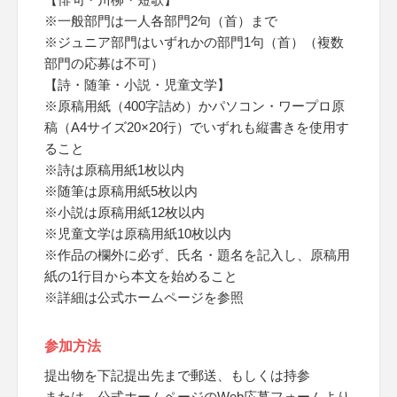
※一般部門は一人各部門2句（首）まで
※ジュニア部門はいずれかの部門1句（首）（複数
部門の応募は不可）
【詩・随筆・小説・児童文学】
※原稿用紙（400字詰め）かパソコン・ワープロ原
稿（A4サイズ20×20行）でいずれも縦書きを使用す
ること
※詩は原稿用紙1枚以内
※随筆は原稿用紙5枚以内
※小説は原稿用紙12枚以内
※児童文学は原稿用紙10枚以内
※作品の欄外に必ず、氏名・題名を記入し、原稿用
紙の1行目から本文を始めること
※詳細は公式ホームページを参照
参加方法
提出物を下記提出先まで郵送、もしくは持参
または、公式ホームページのWeb応募フォームより