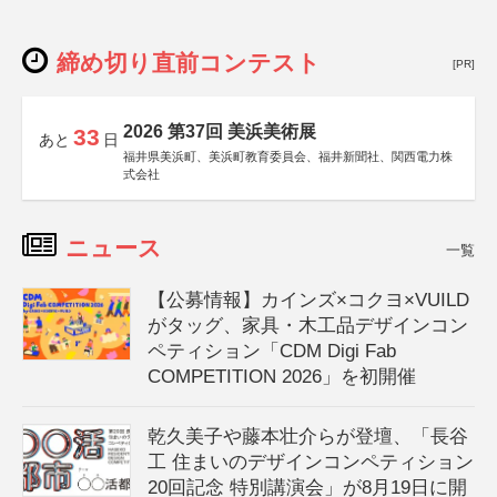
締め切り直前コンテスト
[PR]
2026 第37回 美浜美術展
33
あと
日
福井県美浜町、美浜町教育委員会、福井新聞社、関西電力株
式会社
ニュース
一覧
【公募情報】カインズ×コクヨ×VUILD
がタッグ、家具・木工品デザインコン
ペティション「CDM Digi Fab
COMPETITION 2026」を初開催
乾久美子や藤本壮介らが登壇、「長谷
工 住まいのデザインコンペティション
20回記念 特別講演会」が8月19日に開