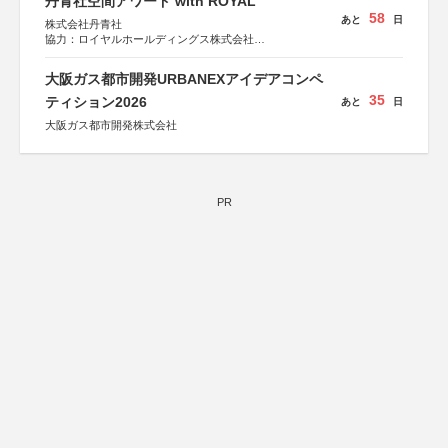
丹青社空間アワード with ROYAL
58
あと
日
株式会社丹青社
協力：ロイヤルホールディングス株式会社
運営協力：株式会社JDN
大阪ガス都市開発URBANEXアイデアコンペ
35
ティション2026
あと
日
大阪ガス都市開発株式会社
PR