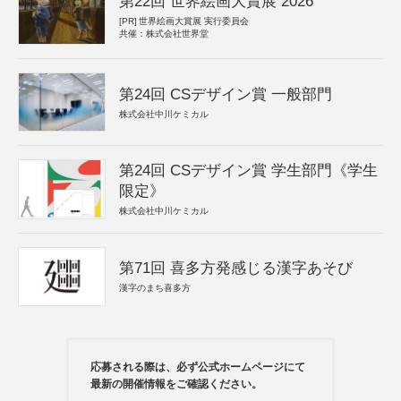
第22回 世界絵画大賞展 2026
[PR]
世界絵画大賞展 実行委員会
共催：株式会社世界堂
第24回 CSデザイン賞 一般部門
株式会社中川ケミカル
第24回 CSデザイン賞 学生部門《学生
限定》
株式会社中川ケミカル
第71回 喜多方発感じる漢字あそび
漢字のまち喜多方
応募される際は、必ず公式ホームページにて
最新の開催情報をご確認ください。